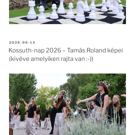
BEKÜLDVE:
2026-06-13
Kossuth-nap 2026 – Tamás Roland képei
(kivéve amelyiken rajta van :-))