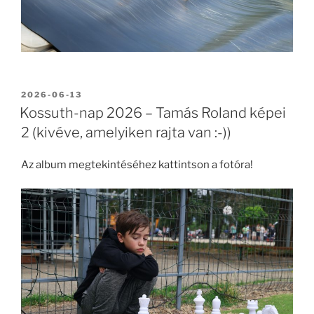
BEKÜLDVE:
2026-06-13
Kossuth-nap 2026 – Tamás Roland képei
2 (kivéve, amelyiken rajta van :-))
Az album megtekintéséhez kattintson a fotóra!