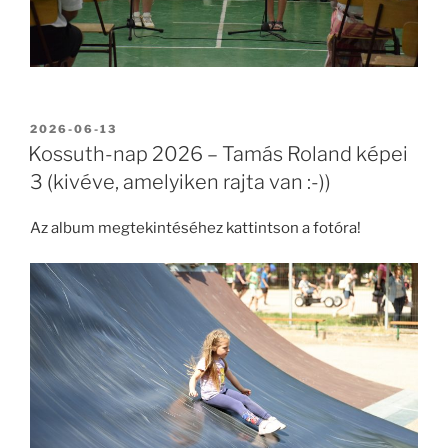
BEKÜLDVE:
2026-06-13
Kossuth-nap 2026 – Tamás Roland képei
3 (kivéve, amelyiken rajta van :-))
Az album megtekintéséhez kattintson a fotóra!