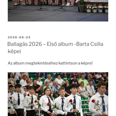
BEKÜLDVE:
2026-06-23
Ballagás 2026 – Első album -Barta Csilla
képei
Az album megtekintéséhez kattintson a képre!