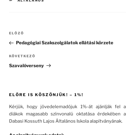
KATEGÓRIÁK
ÁLTALÁNOS
Bejegyzés
Korábbi
ELŐZŐ
navigáció
bejegyzés
Pedagógiai Szakszolgálatok ellátási körzete
Következő
KÖVETKEZŐ
bejegyzés
Szavalóverseny
ELŐRE IS KÖSZÖNJÜK! – 1%!
Kérjük, hogy jövedelemadójuk 1%-át ajánlják fel a
diákok magasabb színvonalú oktatása érdekében a
Dabasi Kossuth Lajos Általános Iskola alapítványának.