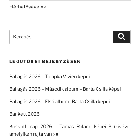
Elérhetőségeink
Keresés
Keresé
a
következő
kifejezésre:
LEGUTÓBBI BEJEGYZÉSEK
Ballagás 2026 – Talapka Vivien képei
Ballagás 2026 – Második album – Barta Csilla képei
Ballagás 2026 – Első album -Barta Csilla képei
Bankett 2026
Kossuth-nap 2026 – Tamás Roland képei 3 (kivéve,
amelyiken rajta van :-))