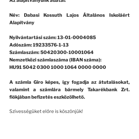
Az alapítványunk adatai:
Név: Dabasi Kossuth Lajos Általános Iskoláért
Alapítvány
Nyilvántartási szám: 13-01-0004085
Adószám: 19233576-1-13
Számlaszám: 50420300-10001064
Nemzetközi számlaszáma (IBAN száma):
HU91 5042 0300 1000 1064 0000 0000
A számla Giro képes, így fogadja az átutalásokat,
valamint a számlára bármely Takarékbank Zrt.
fiókjában befizetés eszközölhető.
Szívességüket előre is köszönjük!