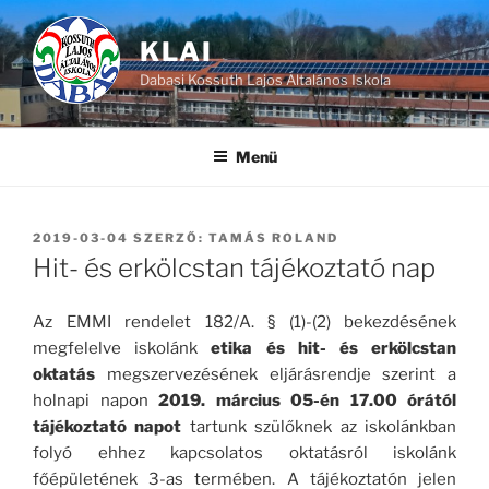
Tartalomhoz
KLAI
Dabasi Kossuth Lajos Általános Iskola
Menü
BEKÜLDVE:
2019-03-04
SZERZŐ:
TAMÁS ROLAND
Hit- és erkölcstan tájékoztató nap
Az EMMI rendelet 182/A. § (1)-(2) bekezdésének
megfelelve iskolánk
etika és hit- és erkölcstan
oktatás
megszervezésének eljárásrendje szerint a
holnapi napon
2019. március 05-én 17.00 órától
tájékoztató napot
tartunk szülőknek az iskolánkban
folyó ehhez kapcsolatos oktatásról iskolánk
főépületének 3-as termében. A tájékoztatón jelen