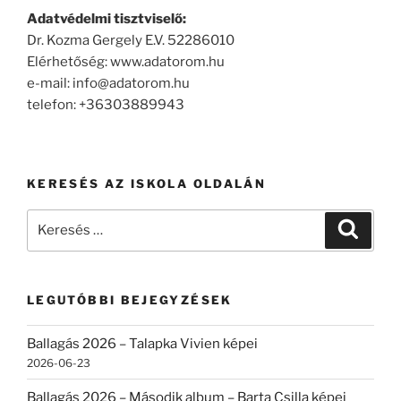
Adatvédelmi tisztviselő:
Dr. Kozma Gergely E.V. 52286010
Elérhetőség: www.adatorom.hu
e-mail: info@adatorom.hu
telefon: +36303889943
KERESÉS AZ ISKOLA OLDALÁN
Keresés
Keresé
a
következő
kifejezésre:
LEGUTÓBBI BEJEGYZÉSEK
Ballagás 2026 – Talapka Vivien képei
2026-06-23
Ballagás 2026 – Második album – Barta Csilla képei