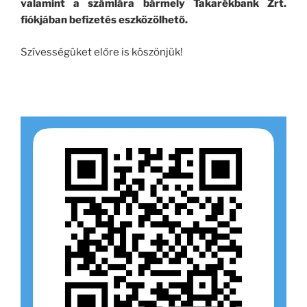
valamint a számlára bármely Takarékbank Zrt.
fiókjában befizetés eszközölhető.
Szívességüket előre is köszönjük!