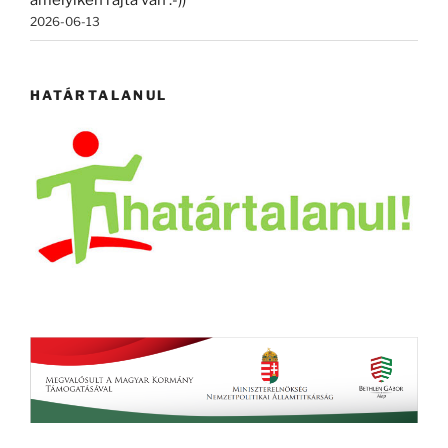
amelyiken rajta van :-))
2026-06-13
HATÁRTALANUL