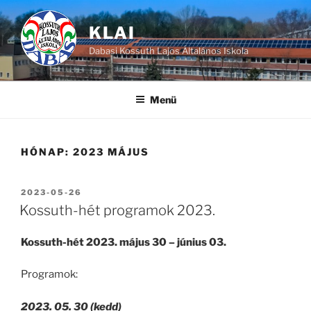
Tartalomhoz
KLAI
Dabasi Kossuth Lajos Általános Iskola
Menü
HÓNAP:
2023 MÁJUS
BEKÜLDVE:
2023-05-26
Kossuth-hét programok 2023.
Kossuth-hét 2023. május 30 – június 03.
Programok:
2023. 05. 30 (kedd)