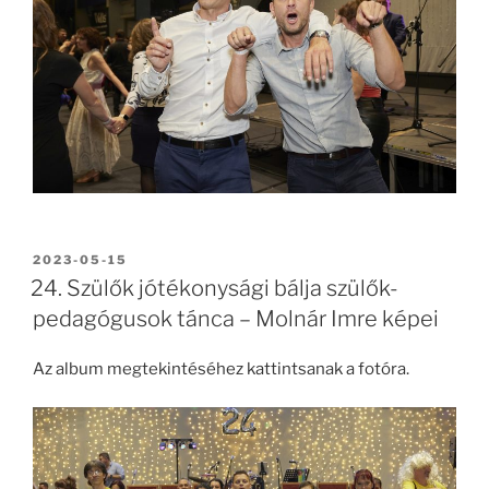
BEKÜLDVE:
2023-05-15
24. Szülők jótékonysági bálja szülők-
pedagógusok tánca – Molnár Imre képei
Az album megtekintéséhez kattintsanak a fotóra.