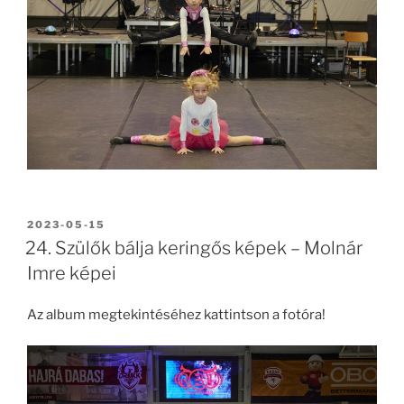
BEKÜLDVE:
2023-05-15
24. Szülők bálja keringős képek – Molnár
Imre képei
Az album megtekintéséhez kattintson a fotóra!