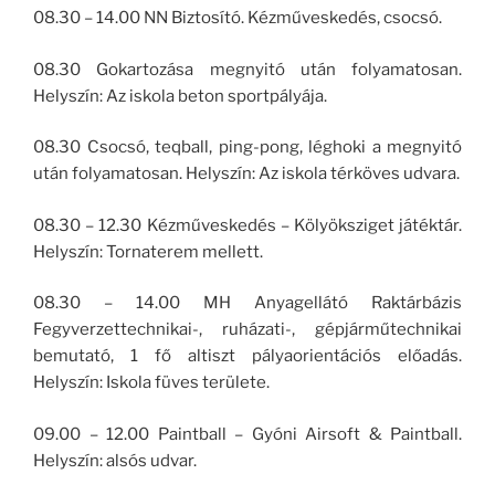
08.30 – 14.00 NN Biztosító. Kézműveskedés, csocsó.
08.30 Gokartozása megnyitó után folyamatosan.
Helyszín: Az iskola beton sportpályája.
08.30 Csocsó, teqball, ping-pong, léghoki a megnyitó
után folyamatosan. Helyszín: Az iskola térköves udvara.
08.30 – 12.30 Kézműveskedés – Kölyöksziget játéktár.
Helyszín: Tornaterem mellett.
08.30 – 14.00 MH Anyagellátó Raktárbázis
Fegyverzettechnikai-, ruházati-, gépjárműtechnikai
bemutató, 1 fő altiszt pályaorientációs előadás.
Helyszín: Iskola füves területe.
09.00 – 12.00 Paintball – Gyóni Airsoft & Paintball.
Helyszín: alsós udvar.