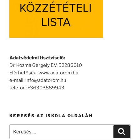
Adatvédelmi tisztviselő:
Dr. Kozma Gergely E.V. 52286010
Elérhetőség: www.adatorom.hu
e-mail: info@adatorom.hu
telefon: +36303889943
KERESÉS AZ ISKOLA OLDALÁN
Keresés
Keresé
a