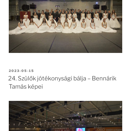
BEKÜLDVE:
2023-05-15
24. Szülők jótékonysági bálja – Bennárik
Tamás képei