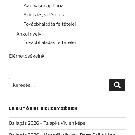
Az olvasónaplóhoz
Szintvizsga tételek
Továbbhaladás feltételei
Angol nyelv
Továbbhaladás feltételei
Elérhetőségeink
Keresés
Keresé
a
következő
kifejezésre:
LEGUTÓBBI BEJEGYZÉSEK
Ballagás 2026 – Talapka Vivien képei