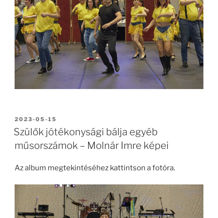
BEKÜLDVE:
2023-05-15
Szülők jótékonysági bálja egyéb
műsorszámok – Molnár Imre képei
Az album megtekintéséhez kattintson a fotóra.