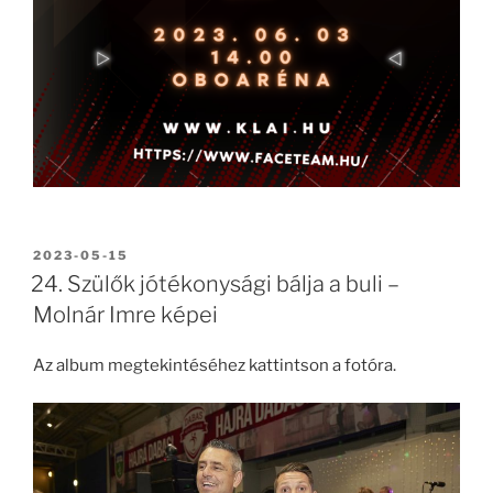
BEKÜLDVE:
2023-05-15
24. Szülők jótékonysági bálja a buli –
Molnár Imre képei
Az album megtekintéséhez kattintson a fotóra.