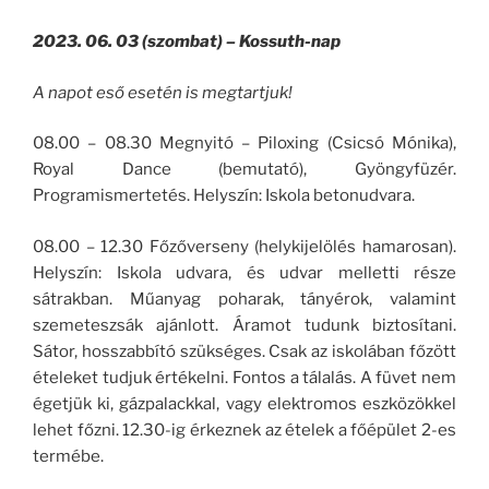
2023. 06. 03 (szombat) – Kossuth-nap
A napot eső esetén is megtartjuk!
08.00 – 08.30 Megnyitó – Piloxing (Csicsó Mónika),
Royal Dance (bemutató), Gyöngyfüzér.
Programismertetés. Helyszín: Iskola betonudvara.
08.00 – 12.30 Főzőverseny (helykijelölés hamarosan).
Helyszín: Iskola udvara, és udvar melletti része
sátrakban. Műanyag poharak, tányérok, valamint
szemeteszsák ajánlott. Áramot tudunk biztosítani.
Sátor, hosszabbító szükséges. Csak az iskolában főzött
ételeket tudjuk értékelni. Fontos a tálalás. A füvet nem
égetjük ki, gázpalackkal, vagy elektromos eszközökkel
lehet főzni. 12.30-ig érkeznek az ételek a főépület 2-es
termébe.