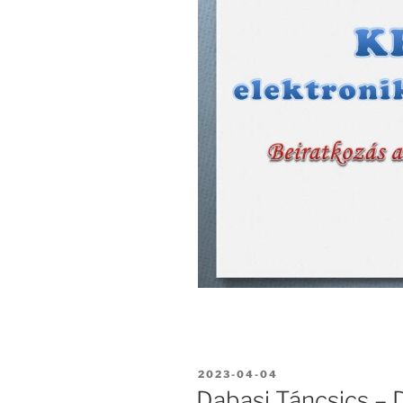
BEKÜLDVE:
2023-04-04
Dabasi Táncsics – 