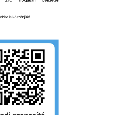
k Zrt. fiókjában befizetés
lőre is köszönjük!