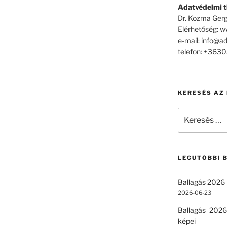
Adatvédelmi ti
Dr. Kozma Gerg
Elérhetőség: 
e-mail: info@a
telefon: +36
KERESÉS AZ
Keresés
a
következő
kifejezésre:
LEGUTÓBBI 
Ballagás 2026 
2026-06-23
Ballagás 2026
képei