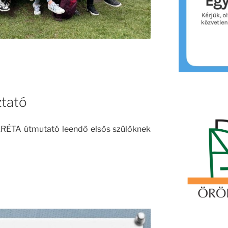
ztató
KRÉTA útmutató leendő elsős szülőknek