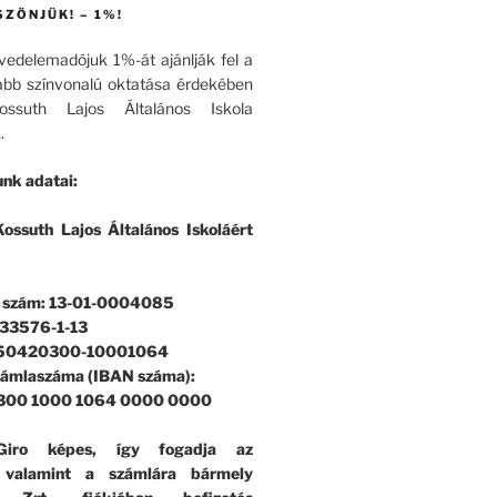
SZÖNJÜK! – 1%!
övedelemadójuk 1%-át ajánlják fel a
bb színvonalú oktatása érdekében
ssuth Lajos Általános Iskola
.
nk adatai:
ossuth Lajos Általános Iskoláért
i szám: 13-01-0004085
33576-1-13
 50420300-10001064
zámlaszáma (IBAN száma):
300 1000 1064 0000 0000
iro képes, így fogadja az
, valamint a számlára bármely