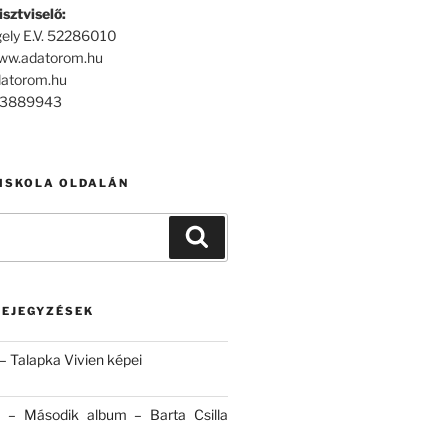
sztviselő:
ely E.V. 52286010
www.adatorom.hu
datorom.hu
303889943
 ISKOLA OLDALÁN
Keresés
BEJEGYZÉSEK
– Talapka Vivien képei
 – Második album – Barta Csilla