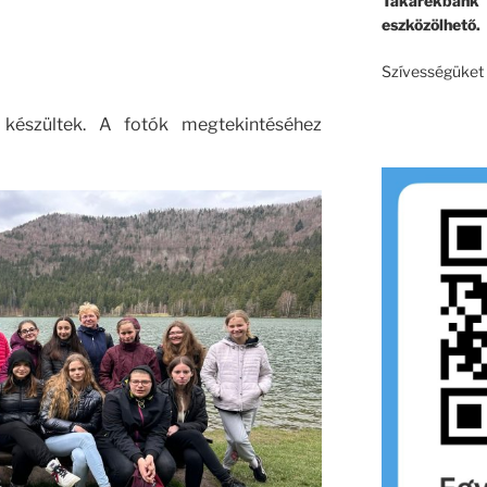
Takarékban
eszközölhető.
Szívességüket e
készültek. A fotók megtekintéséhez