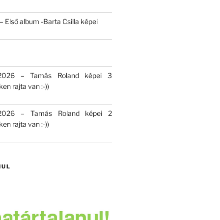
 Első album -Barta Csilla képei
 2026 – Tamás Roland képei 3
en rajta van :-))
 2026 – Tamás Roland képei 2
en rajta van :-))
NUL