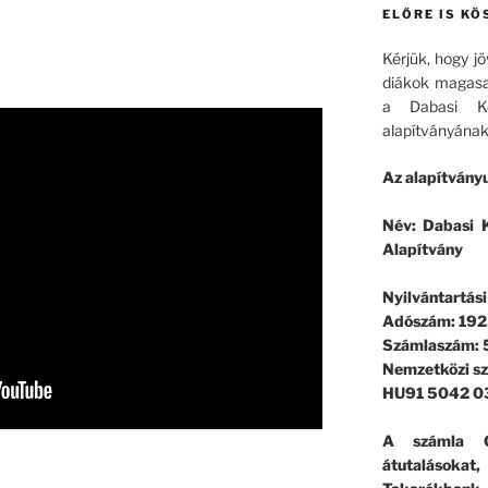
ELŐRE IS KÖ
Kérjük, hogy j
diákok magasa
a Dabasi Ko
alapítványának
Az alapítványu
Név: Dabasi K
Alapítvány
Nyilvántartás
Adószám: 192
Számlaszám:
Nemzetközi s
HU91 5042 0
A számla G
átutalásokat