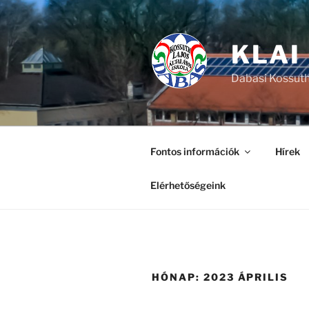
Tartalomhoz
KLAI
Dabasi Kossuth
Fontos információk
Hírek
Elérhetőségeink
HÓNAP:
2023 ÁPRILIS