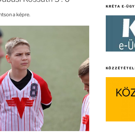
KRÉTA E-ÜG
ntson a képre.
KÖZZÉTÉTEL