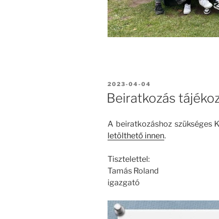
BEKÜLDVE:
2023-04-04
Beiratkozás tájéko
A beiratkozáshoz szükséges 
letölthető innen
.
Tisztelettel:
Tamás Roland
igazgató