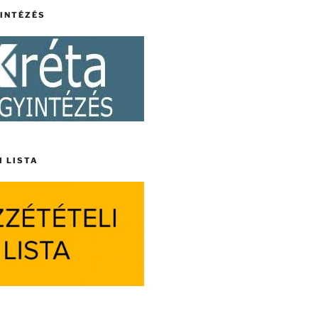
YINTÉZÉS
I LISTA