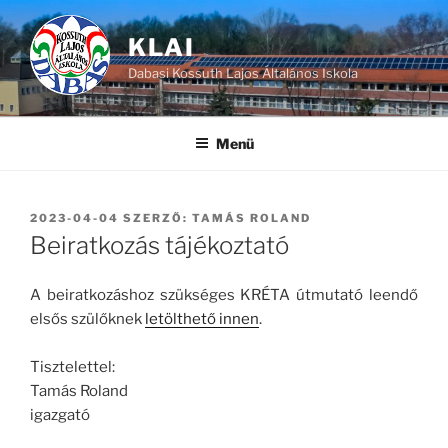
Tartalomhoz
KLAI
Dabasi Kossuth Lajos Általános Iskola
Menü
BEKÜLDVE:
2023-04-04
SZERZŐ:
TAMÁS ROLAND
Beiratkozás tájékoztató
A beiratkozáshoz szükséges KRÉTA útmutató leendő
elsős szülőknek
letölthető innen
.
Tisztelettel:
Tamás Roland
igazgató