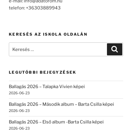
e-mail: info@adatorom.hu
telefon: +36303889943
KERESÉS AZ ISKOLA OLDALÁN
Keresés
Keresé
a
következő
kifejezésre:
LEGUTÓBBI BEJEGYZÉSEK
Ballagás 2026 – Talapka Vivien képei
2026-06-23
Ballagás 2026 – Második album – Barta Csilla képei
2026-06-23
Ballagás 2026 – Első album -Barta Csilla képei
2026-06-23