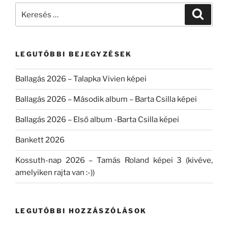
Keresés
Keresé
a
következő
kifejezésre:
LEGUTÓBBI BEJEGYZÉSEK
Ballagás 2026 – Talapka Vivien képei
Ballagás 2026 – Második album – Barta Csilla képei
Ballagás 2026 – Első album -Barta Csilla képei
Bankett 2026
Kossuth-nap 2026 – Tamás Roland képei 3 (kivéve,
amelyiken rajta van :-))
LEGUTÓBBI HOZZÁSZÓLÁSOK