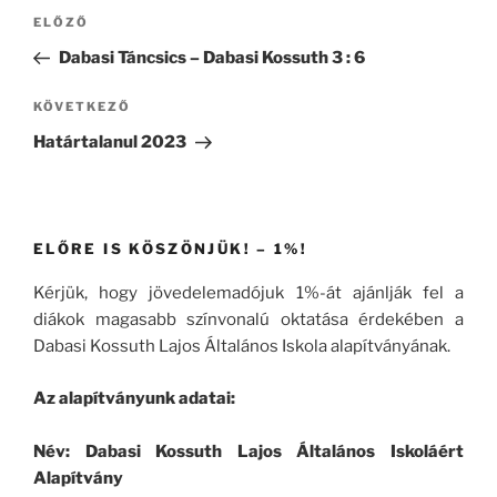
Bejegyzés
Korábbi
ELŐZŐ
navigáció
bejegyzés
Dabasi Táncsics – Dabasi Kossuth 3 : 6
Következő
KÖVETKEZŐ
bejegyzés
Határtalanul 2023
ELŐRE IS KÖSZÖNJÜK! – 1%!
Kérjük, hogy jövedelemadójuk 1%-át ajánlják fel a
diákok magasabb színvonalú oktatása érdekében a
Dabasi Kossuth Lajos Általános Iskola alapítványának.
Az alapítványunk adatai:
Név: Dabasi Kossuth Lajos Általános Iskoláért
Alapítvány