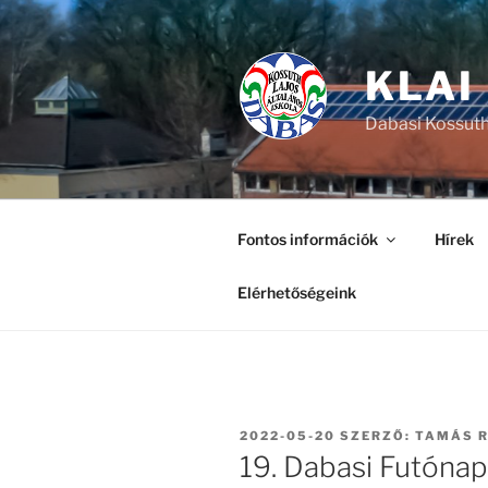
Tartalomhoz
KLAI
Dabasi Kossuth
Fontos információk
Hírek
Elérhetőségeink
BEKÜLDVE:
2022-05-20
SZERZŐ:
TAMÁS 
19. Dabasi Futónap