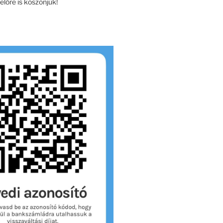
lőre is köszönjük!