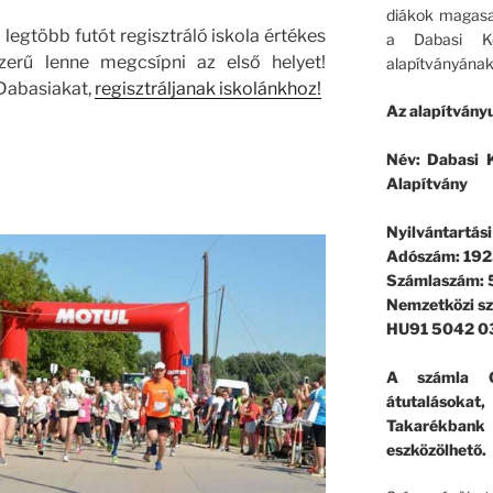
diákok magasa
 legtöbb futót regisztráló iskola értékes
a Dabasi Ko
zerű lenne megcsípni az első helyet!
alapítványának
 Dabasiakat,
regisztráljanak iskolánkhoz!
Az alapítványu
Név: Dabasi K
Alapítvány
Nyilvántartás
Adószám: 192
Számlaszám:
Nemzetközi s
HU91 5042 0
A számla G
átutalásokat
Takarékban
eszközölhető.