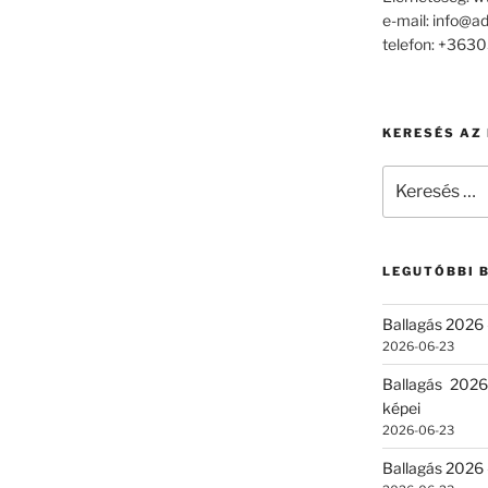
e-mail: info@a
telefon: +36
KERESÉS AZ
Keresés
a
következő
kifejezésre:
LEGUTÓBBI 
Ballagás 2026 
2026-06-23
Ballagás 2026
képei
2026-06-23
Ballagás 2026 –