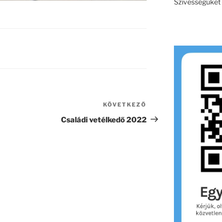
Szívességüket e
KÖVETKEZŐ
Következő
bejegyzés
Családi vetélkedő 2022