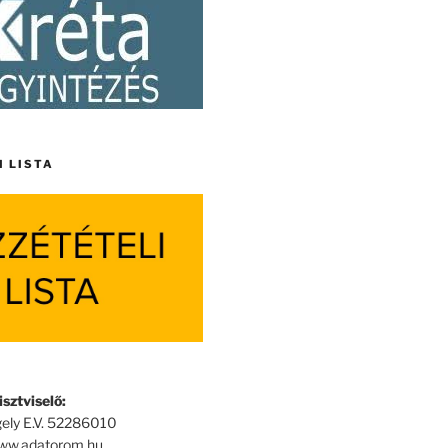
I LISTA
sztviselő:
ely E.V. 52286010
www.adatorom.hu