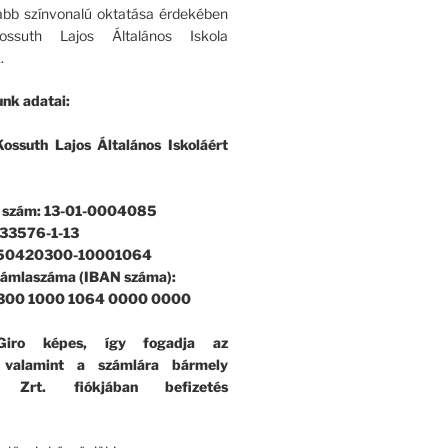
bb színvonalú oktatása érdekében
ssuth Lajos Általános Iskola
.
nk adatai:
ossuth Lajos Általános Iskoláért
i szám: 13-01-0004085
33576-1-13
 50420300-10001064
zámlaszáma (IBAN száma):
300 1000 1064 0000 0000
iro képes, így fogadja az
, valamint a számlára bármely
k Zrt. fiókjában befizetés