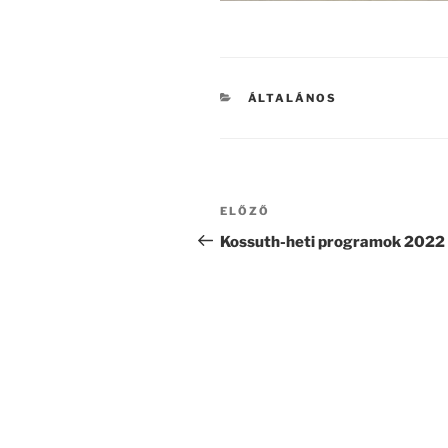
KATEGÓRIÁK
ÁLTALÁNOS
Bejegyzés
Korábbi
ELŐZŐ
navigáció
bejegyzés
Kossuth-heti programok 2022