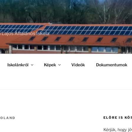
 Lajos Általános Iskola
Iskolánkról
Képek
Videók
Dokumentumok
ELŐRE IS KÖ
ROLAND
Kérjük, hogy j