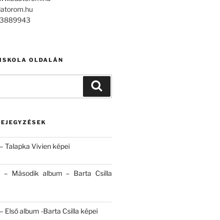
datorom.hu
303889943
 ISKOLA OLDALÁN
Keresés
BEJEGYZÉSEK
– Talapka Vivien képei
 – Második album – Barta Csilla
 Első album -Barta Csilla képei