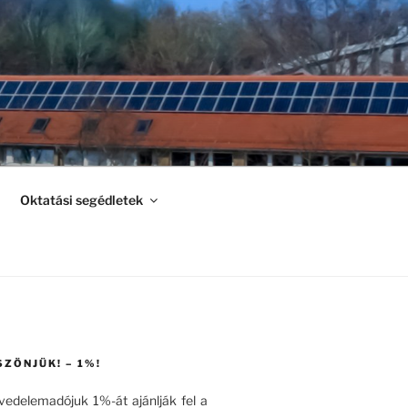
Oktatási segédletek
SZÖNJÜK! – 1%!
övedelemadójuk 1%-át ajánlják fel a