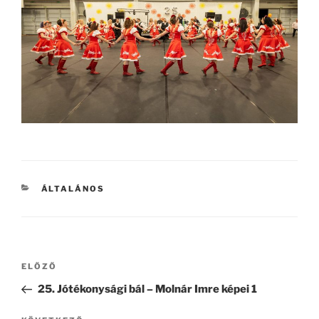
KATEGÓRIÁK
ÁLTALÁNOS
Bejegyzés
Korábbi
ELŐZŐ
navigáció
bejegyzés
25. Jótékonysági bál – Molnár Imre képei 1