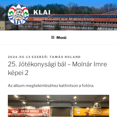
Tartalomhoz
KLAI
Dabasi Kossuth Lajos Általános Iskola
Menü
BEKÜLDVE:
2024-05-13
SZERZŐ:
TAMÁS ROLAND
25. Jótékonysági bál – Molnár Imre
képei 2
Az album megtekintéséhez kattintson a fotóra.