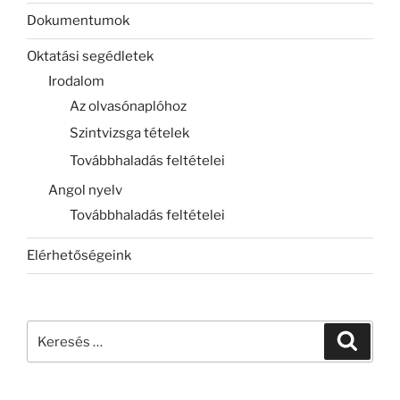
Dokumentumok
Oktatási segédletek
Irodalom
Az olvasónaplóhoz
Szintvizsga tételek
Továbbhaladás feltételei
Angol nyelv
Továbbhaladás feltételei
Elérhetőségeink
Keresés
Keresé
a
következő
kifejezésre: