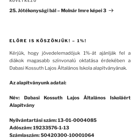
Következő
KÖVETKEZŐ
bejegyzés
25. Jótékonysági bál – Molnár Imre képei 3
ELŐRE IS KÖSZÖNJÜK! – 1%!
Kérjük, hogy jövedelemadójuk 1%-át ajánlják fel a
diákok magasabb színvonalú oktatása érdekében a
Dabasi Kossuth Lajos Általános Iskola alapítványának.
Az alapítványunk adatai:
Név: Dabasi Kossuth Lajos Általános Iskoláért
Alapítvány
Nyilvántartási szám: 13-01-0004085
Adószám: 19233576-1-13
Számlaszám: 50420300-10001064