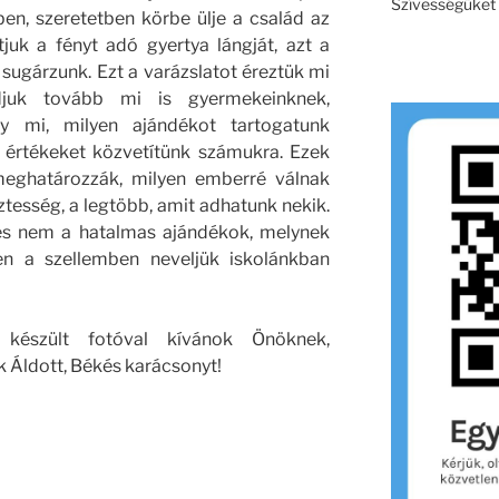
Szívességüket e
en, szeretetben körbe ülje a család az
tjuk a fényt adó gyertya lángját, azt a
sugárzunk. Ezt a varázslatot éreztük mi
juk tovább mi is gyermekeinknek,
y mi, milyen ajándékot tartogatunk
 értékeket közvetítünk számukra. Ezek
meghatározzák, milyen emberré válnak
isztesség, a legtöbb, amit adhatunk nekik.
 és nem a hatalmas ajándékok, melynek
en a szellemben neveljük iskolánkban
készült fotóval kívánok Önöknek,
k Áldott, Békés karácsonyt!