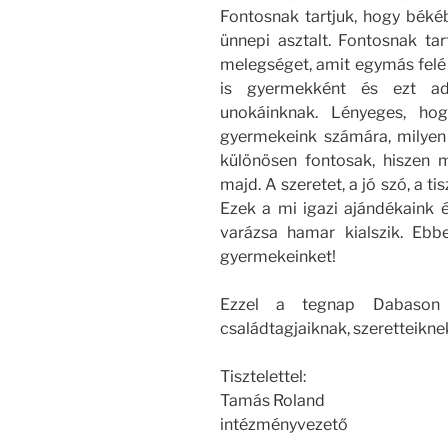
Fontosnak tartjuk, hogy békéb
ünnepi asztalt. Fontosnak tar
melegséget, amit egymás felé 
is gyermekként és ezt ad
unokáinknak. Lényeges, hog
gyermekeink számára, milyen
különösen fontosak, hiszen 
majd. A szeretet, a jó szó, a t
Ezek a mi igazi ajándékaink
varázsa hamar kialszik. Ebb
gyermekeinket!
Ezzel a tegnap Dabason 
családtagjaiknak, szeretteikne
Tisztelettel:
Tamás Roland
intézményvezető