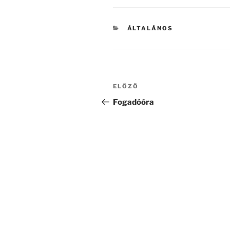
KATEGÓRIÁK
ÁLTALÁNOS
Bejegyzés
Korábbi
ELŐZŐ
navigáció
bejegyzés
Fogadóóra