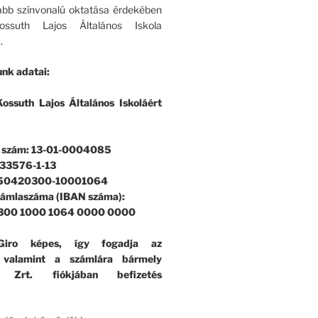
bb színvonalú oktatása érdekében
ssuth Lajos Általános Iskola
.
nk adatai:
ossuth Lajos Általános Iskoláért
i szám: 13-01-0004085
33576-1-13
 50420300-10001064
zámlaszáma (IBAN száma):
300 1000 1064 0000 0000
iro képes, így fogadja az
, valamint a számlára bármely
k Zrt. fiókjában befizetés