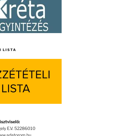
I LISTA
sztviselő:
ely E.V. 52286010
www.adatorom.hu