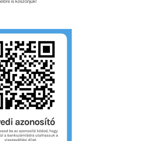
lőre is köszönjük!