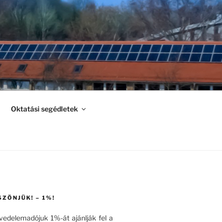
Oktatási segédletek
SZÖNJÜK! – 1%!
övedelemadójuk 1%-át ajánlják fel a