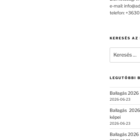
e-mail: info@a
telefon: +36
KERESÉS AZ
Keresés
a
következő
kifejezésre:
LEGUTÓBBI 
Ballagás 2026 
2026-06-23
Ballagás 2026
képei
2026-06-23
Ballagás 2026 –