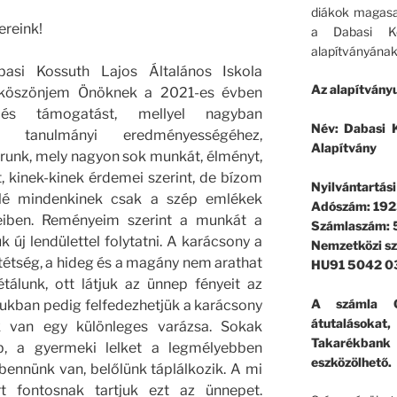
diákok magasa
ereink!
a Dabasi Ko
alapítványának
si Kossuth Lajos Általános Iskola
Az alapítványu
köszönjem Önöknek a 2021-es évben
 és támogatást, mellyel nagyban
Név: Dabasi K
nk tanulmányi eredményességéhez,
Alapítvány
runk, mely nagyon sok munkát, élményt,
 kinek-kinek érdemei szerint, de bízom
Nyilvántartás
lé mindenkinek csak a szép emlékek
Adószám: 192
keiben. Reményeim szerint a munkát a
Számlaszám:
 új lendülettel folytatni. A karácsony a
Nemzetközi s
tétség, a hideg és a magány nem arathat
HU91 5042 0
tálunk, ott látjuk az ünnep fényeit az
A számla G
ukban pedig felfedezhetjük a karácsony
átutalásokat
 van egy különleges varázsa. Sokak
Takarékban
b, a gyermeki lelket a legmélyebben
eszközölhető.
ennünk van, belőlünk táplálkozik. A mi
rt fontosnak tartjuk ezt az ünnepet.