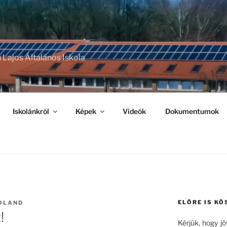
 Lajos Általános Iskola
Iskolánkról
Képek
Videók
Dokumentumok
ELŐRE IS KÖ
OLAND
!
Kérjük, hogy j