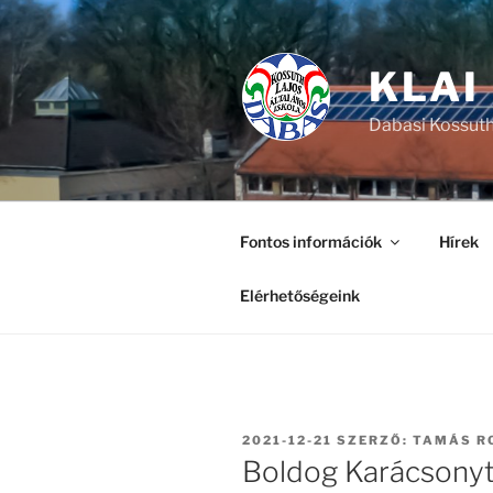
Tartalomhoz
KLAI
Dabasi Kossuth
Fontos információk
Hírek
Elérhetőségeink
BEKÜLDVE:
2021-12-21
SZERZŐ:
TAMÁS R
Boldog Karácsonyt