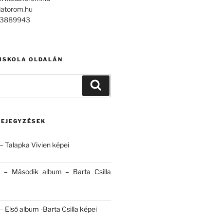
datorom.hu
303889943
 ISKOLA OLDALÁN
Keresés
BEJEGYZÉSEK
– Talapka Vivien képei
 – Második album – Barta Csilla
 Első album -Barta Csilla képei