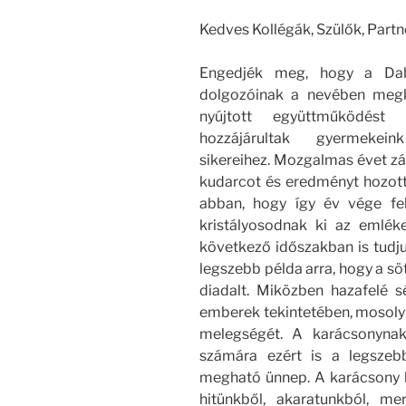
Kedves Kollégák, Szülők, Partn
Engedjék meg, hogy a Daba
dolgozóinak a nevében meg
nyújtott együttműködést
hozzájárultak gyermekei
sikereihez. Mozgalmas évet zá
kudarcot és eredményt hozott,
abban, hogy így év vége fe
kristályosodnak ki az emlé
következő időszakban is tudjuk
legszebb példa arra, hogy a sö
diadalt. Miközben hazafelé sé
emberek tekintetében, mosoly
melegségét. A karácsonynak
számára ezért is a legszeb
megható ünnep. A karácsony b
hitünkből, akaratunkból, me