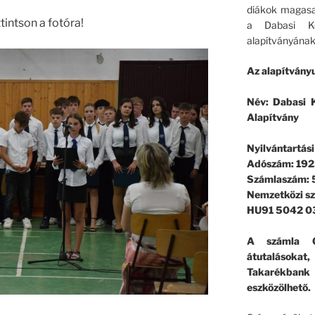
diákok magasa
intson a fotóra!
a Dabasi Ko
alapítványának
Az alapítványu
Név: Dabasi K
Alapítvány
Nyilvántartás
Adószám: 192
Számlaszám:
Nemzetközi s
HU91 5042 0
A számla G
átutalásokat
Takarékban
eszközölhető.