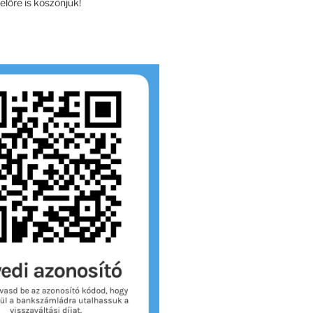
lőre is köszönjük!