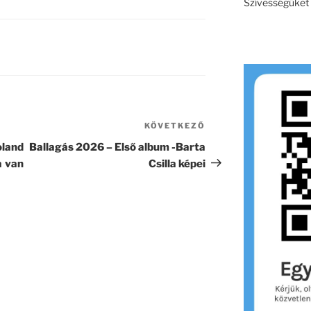
Szívességüket e
KÖVETKEZŐ
Következő
bejegyzés
oland
Ballagás 2026 – Első album -Barta
a van
Csilla képei