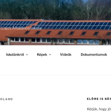
 Lajos Általános Iskola
Iskolánkról
Képek
Videók
Dokumentumok
ELŐRE IS KÖ
ROLAND
Kérjük, hogy j