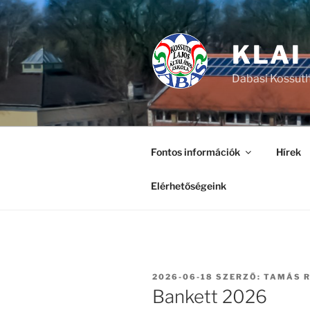
Tartalomhoz
KLAI
Dabasi Kossuth
Fontos információk
Hírek
Elérhetőségeink
BEKÜLDVE:
2026-06-18
SZERZŐ:
TAMÁS 
Bankett 2026