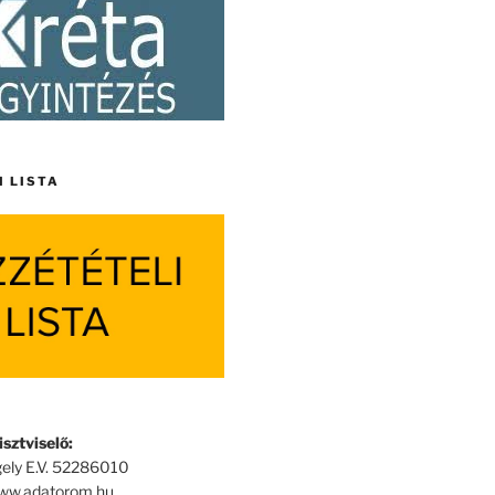
I LISTA
sztviselő:
ely E.V. 52286010
www.adatorom.hu