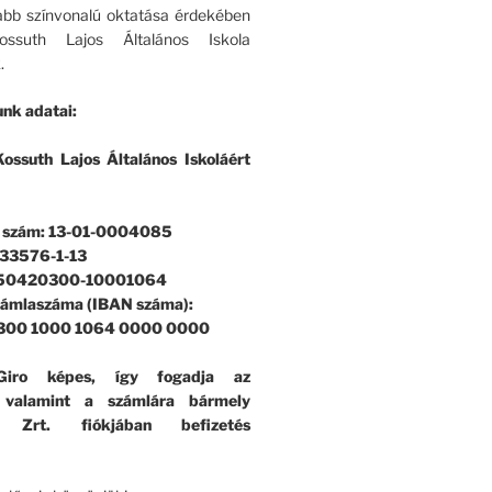
bb színvonalú oktatása érdekében
ssuth Lajos Általános Iskola
.
nk adatai:
ossuth Lajos Általános Iskoláért
i szám: 13-01-0004085
33576-1-13
 50420300-10001064
zámlaszáma (IBAN száma):
300 1000 1064 0000 0000
iro képes, így fogadja az
, valamint a számlára bármely
k Zrt. fiókjában befizetés