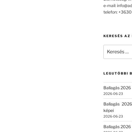
e-mail: info@a
telefon: +36
KERESÉS AZ
Keresés
a
következő
kifejezésre:
LEGUTÓBBI 
Ballagás 2026 
2026-06-23
Ballagás 2026
képei
2026-06-23
Ballagás 2026 –