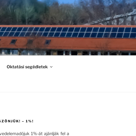
Oktatási segédletek
SZÖNJÜK! – 1%!
övedelemadójuk 1%-át ajánlják fel a