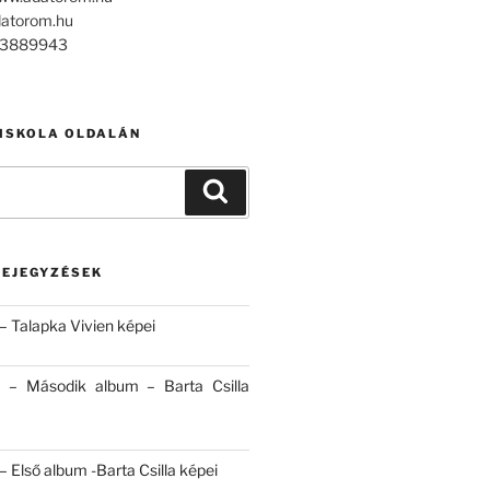
datorom.hu
303889943
 ISKOLA OLDALÁN
Keresés
BEJEGYZÉSEK
– Talapka Vivien képei
 – Második album – Barta Csilla
 Első album -Barta Csilla képei