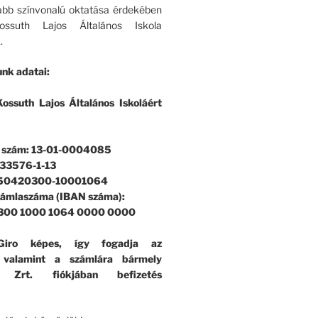
bb színvonalú oktatása érdekében
ssuth Lajos Általános Iskola
.
nk adatai:
ossuth Lajos Általános Iskoláért
i szám: 13-01-0004085
33576-1-13
 50420300-10001064
zámlaszáma (IBAN száma):
300 1000 1064 0000 0000
iro képes, így fogadja az
, valamint a számlára bármely
k Zrt. fiókjában befizetés