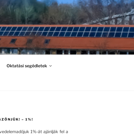
Oktatási segédletek
SZÖNJÜK! – 1%!
övedelemadójuk 1%-át ajánlják fel a