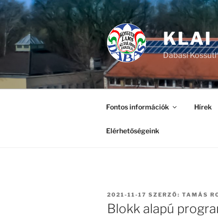
Tartalomhoz
KLAI
Dabasi Kossuth
Fontos információk
Hírek
Elérhetőségeink
BEKÜLDVE:
2021-11-17
SZERZŐ:
TAMÁS R
Blokk alapú progra