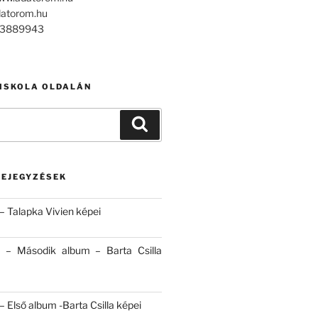
datorom.hu
303889943
 ISKOLA OLDALÁN
Keresés
BEJEGYZÉSEK
– Talapka Vivien képei
 – Második album – Barta Csilla
 Első album -Barta Csilla képei