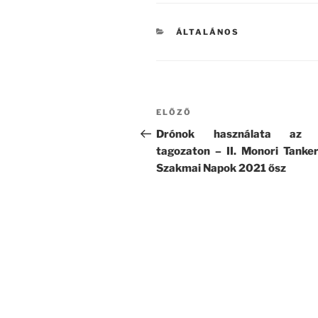
KATEGÓRIÁK
ÁLTALÁNOS
Bejegyzés
Korábbi
ELŐZŐ
navigáció
bejegyzés
Drónok használata az 
tagozaton – II. Monori Tanker
Szakmai Napok 2021 ősz