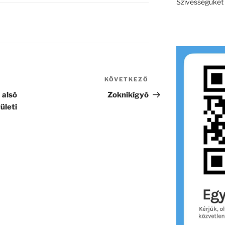
Szívességüket e
KÖVETKEZŐ
Következő
bejegyzés
alsó
Zoknikígyó
ületi