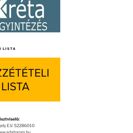
I LISTA
sztviselő:
ely E.V. 52286010
www.adatorom.hu