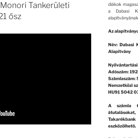
. Monori Tankerületi
diákok magasa
a Dabasi Ko
21 ősz
alapítványának
Az alapítványu
Név: Dabasi K
Alapítvány
Nyilvántartás
Adószám: 192
Számlaszám:
Nemzetközi s
HU91 5042 0
A számla G
átutalásokat
Takarékban
eszközölhető.