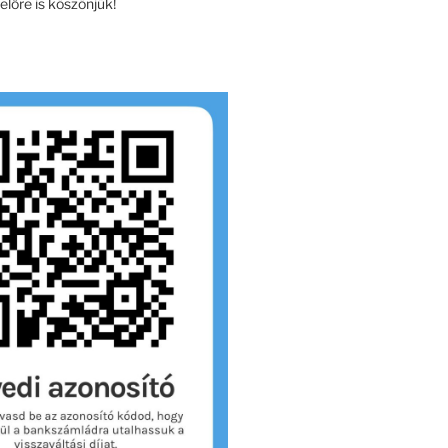
lőre is köszönjük!