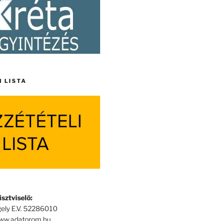
I LISTA
sztviselő:
ely E.V. 52286010
www.adatorom.hu