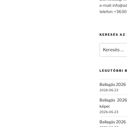
e-mail: info@a
telefon: +36
KERESÉS AZ
Keresés
a
következő
kifejezésre:
LEGUTÓBBI 
Ballagás 2026 
2026-06-23
Ballagás 2026
képei
2026-06-23
Ballagás 2026 –