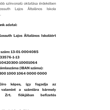
bb színvonalú oktatása érdekében
ssuth Lajos Általános Iskola
.
nk adatai:
ossuth Lajos Általános Iskoláért
i szám: 13-01-0004085
33576-1-13
 50420300-10001064
zámlaszáma (IBAN száma):
300 1000 1064 0000 0000
iro képes, így fogadja az
, valamint a számlára bármely
k Zrt. fiókjában befizetés