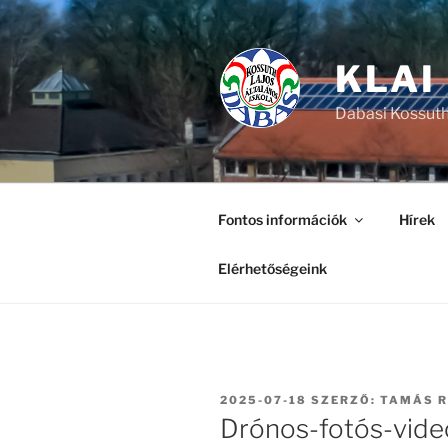
Tartalomhoz
KLAI
Dabasi Kossuth
Fontos információk
Hírek
Elérhetőségeink
BEKÜLDVE:
2025-07-18
SZERZŐ:
TAMÁS 
Drónos-fotós-vide