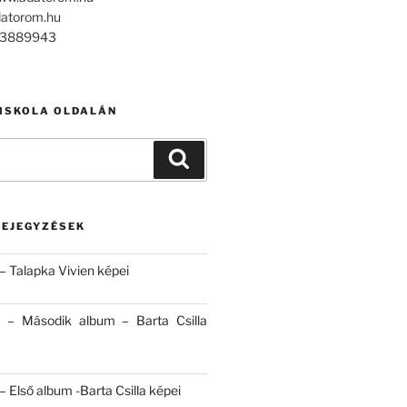
datorom.hu
303889943
 ISKOLA OLDALÁN
Keresés
BEJEGYZÉSEK
– Talapka Vivien képei
 – Második album – Barta Csilla
 Első album -Barta Csilla képei