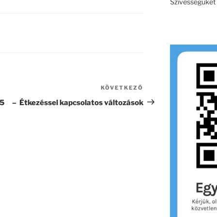
Szívességüket e
KÖVETKEZŐ
Következő
bejegyzés
25 –
Étkezéssel kapcsolatos változások