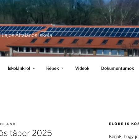
 Lajos Általános Iskola
Iskolánkról
Képek
Videók
Dokumentumok
ELŐRE IS KÖ
ROLAND
ós tábor 2025
Kérjük, hogy j