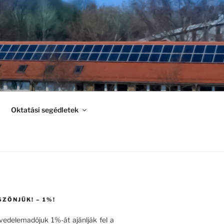
Oktatási segédletek
SZÖNJÜK! – 1%!
övedelemadójuk 1%-át ajánlják fel a