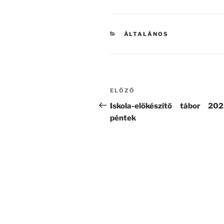
KATEGÓRIÁK
ÁLTALÁNOS
Bejegyzés
Korábbi
ELŐZŐ
navigáció
bejegyzés
Iskola-előkészítő tábor 20
péntek