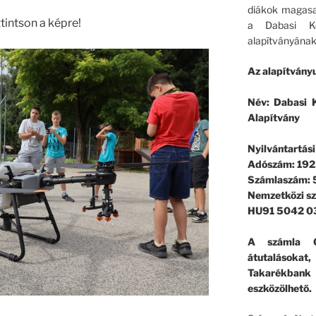
diákok magasa
intson a képre!
a Dabasi Ko
alapítványának
Az alapítványu
Név: Dabasi K
Alapítvány
Nyilvántartás
Adószám: 192
Számlaszám:
Nemzetközi s
HU91 5042 0
A számla G
átutalásokat
Takarékban
eszközölhető.