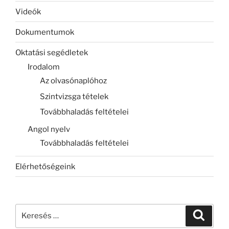
Videók
Dokumentumok
Oktatási segédletek
Irodalom
Az olvasónaplóhoz
Szintvizsga tételek
Továbbhaladás feltételei
Angol nyelv
Továbbhaladás feltételei
Elérhetőségeink
Keresés
Keresé
a