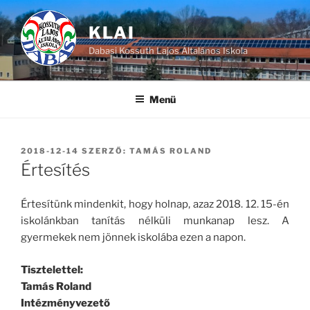
Tartalomhoz
KLAI
Dabasi Kossuth Lajos Általános Iskola
Menü
BEKÜLDVE:
2018-12-14
SZERZŐ:
TAMÁS ROLAND
Értesítés
Értesítünk mindenkit, hogy holnap, azaz 2018. 12. 15-én
iskolánkban tanítás nélküli munkanap lesz. A
gyermekek nem jönnek iskolába ezen a napon.
Tisztelettel:
Tamás Roland
Intézményvezető