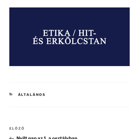
KATEGÓRIÁK
ÁLTALÁNOS
Bejegyzés
Korábbi
ELŐZŐ
navigáció
bejegyzés
Nyílt nap az 1. a osztályban