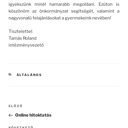
igyekszünk minél hamarabb megoldani. Ezúton is
köszönöm az önkormányzat segítségét, valamint a
nagyvonalú felajánlásokat a gyermekeink nevében!
Tisztelettel:
Tamás Roland
intézményvezető
KATEGÓRIÁK
ÁLTALÁNOS
Bejegyzés
Korábbi
ELŐZŐ
navigáció
bejegyzés
Online hitoktatás
KÖVETKEZŐ