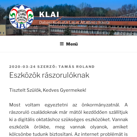
Tartalomhoz
KLAI
Dabasi Kossuth Lajos Általános Iskola
Menü
BEKÜLDVE:
2020-03-24
SZERZŐ:
TAMÁS ROLAND
Eszközök rászorulóknak
Tisztelt Szülők, Kedves Gyermekek!
Most voltam egyeztetni az önkormányzatnál. A
rászoruló családoknak már mától kezdődően szállítjuk
ki a digitális oktatáshoz szükséges eszközöket. Vannak
eszközök örökbe, meg vannak olyanok, amiket
kölcsönbe tudunk biztosítani. Az internet problémát is