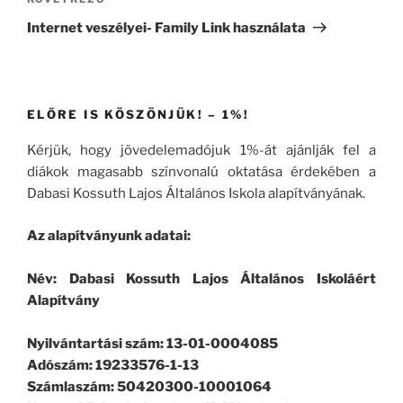
Következő
bejegyzés
Internet veszélyei- Family Link használata
ELŐRE IS KÖSZÖNJÜK! – 1%!
Kérjük, hogy jövedelemadójuk 1%-át ajánlják fel a
diákok magasabb színvonalú oktatása érdekében a
Dabasi Kossuth Lajos Általános Iskola alapítványának.
Az alapítványunk adatai:
Név: Dabasi Kossuth Lajos Általános Iskoláért
Alapítvány
Nyilvántartási szám: 13-01-0004085
Adószám: 19233576-1-13
Számlaszám: 50420300-10001064