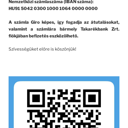
Nemzetközi számlaszáma (IBAN száma):
HU91 5042 0300 1000 1064 0000 0000
A számla Giro képes, így fogadja az átutalásokat,
valamint a számlára bármely Takarékbank Zrt.
fiókjában befizetés eszközölhető.
Szívességüket előre is köszönjük!