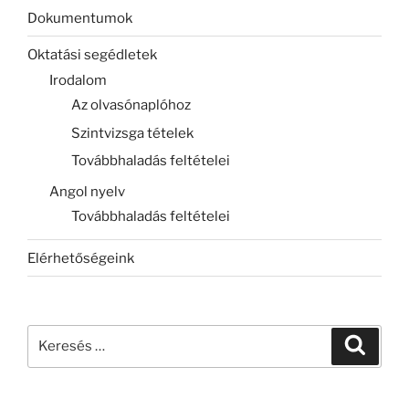
Dokumentumok
Oktatási segédletek
Irodalom
Az olvasónaplóhoz
Szintvizsga tételek
Továbbhaladás feltételei
Angol nyelv
Továbbhaladás feltételei
Elérhetőségeink
Keresés
Keresé
a
következő
kifejezésre: