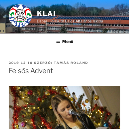
Tartalomhoz
KLAI
Dabasi Kossuth Lajos Általános Iskola
Menü
BEKÜLDVE:
2019-12-10
SZERZŐ:
TAMÁS ROLAND
Felsős Advent