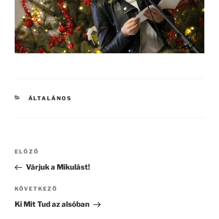
KATEGÓRIÁK
ÁLTALÁNOS
Bejegyzés
Korábbi
ELŐZŐ
navigáció
bejegyzés
Várjuk a Mikulást!
Következő
KÖVETKEZŐ
bejegyzés
Ki Mit Tud az alsóban