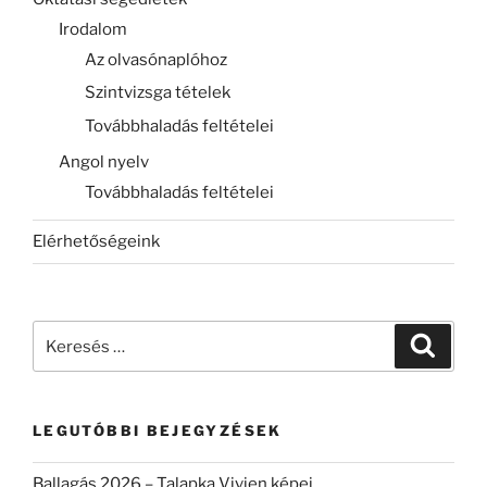
Irodalom
Az olvasónaplóhoz
Szintvizsga tételek
Továbbhaladás feltételei
Angol nyelv
Továbbhaladás feltételei
Elérhetőségeink
Keresés
Keresé
a
következő
kifejezésre:
LEGUTÓBBI BEJEGYZÉSEK
Ballagás 2026 – Talapka Vivien képei