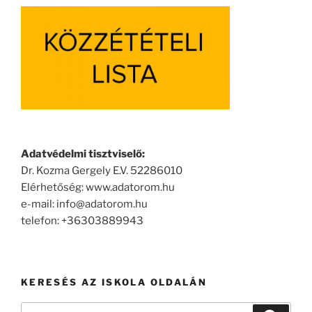
Adatvédelmi tisztviselő:
Dr. Kozma Gergely E.V. 52286010
Elérhetőség: www.adatorom.hu
e-mail: info@adatorom.hu
telefon: +36303889943
KERESÉS AZ ISKOLA OLDALÁN
Keresés