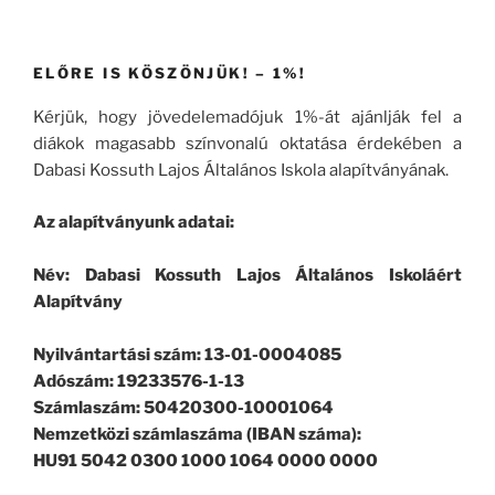
ELŐRE IS KÖSZÖNJÜK! – 1%!
Kérjük, hogy jövedelemadójuk 1%-át ajánlják fel a
diákok magasabb színvonalú oktatása érdekében a
Dabasi Kossuth Lajos Általános Iskola alapítványának.
Az alapítványunk adatai:
Név: Dabasi Kossuth Lajos Általános Iskoláért
Alapítvány
Nyilvántartási szám: 13-01-0004085
Adószám: 19233576-1-13
Számlaszám: 50420300-10001064
Nemzetközi számlaszáma (IBAN száma):
HU91 5042 0300 1000 1064 0000 0000