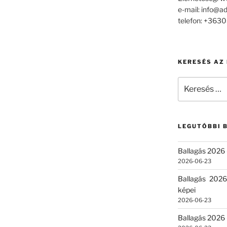
e-mail: info@a
telefon: +36
KERESÉS AZ
Keresés
a
következő
kifejezésre:
LEGUTÓBBI 
Ballagás 2026 
2026-06-23
Ballagás 2026
képei
2026-06-23
Ballagás 2026 –