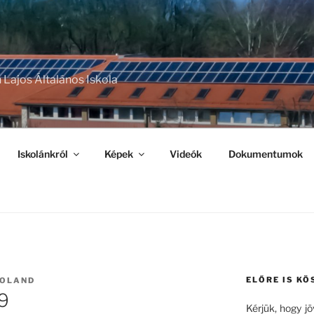
 Lajos Általános Iskola
Iskolánkról
Képek
Videók
Dokumentumok
ELŐRE IS KÖ
ROLAND
19
Kérjük, hogy j