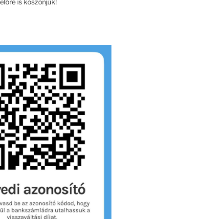
lőre is köszönjük!