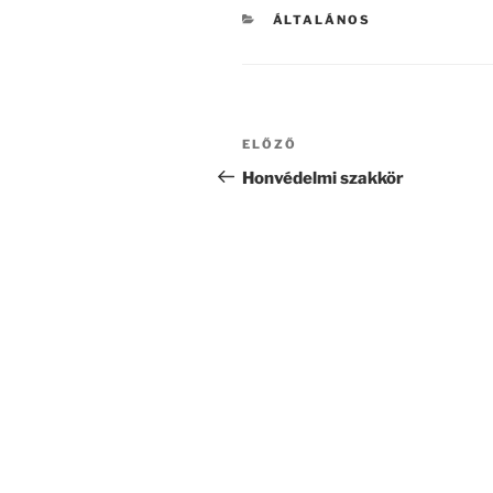
KATEGÓRIÁK
ÁLTALÁNOS
Bejegyzés
Korábbi
ELŐZŐ
navigáció
bejegyzés
Honvédelmi szakkör