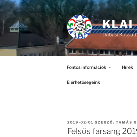
Tartalomhoz
KLAI
Dabasi Kossuth
Fontos információk
Hírek
Elérhetőségeink
BEKÜLDVE:
2019-02-01
SZERZŐ:
TAMÁS 
Felsős farsang 20