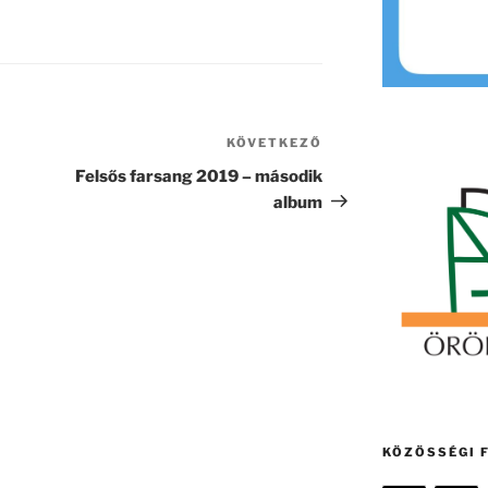
KÖVETKEZŐ
Következő
bejegyzés
Felsős farsang 2019 – második
album
KÖZÖSSÉGI 