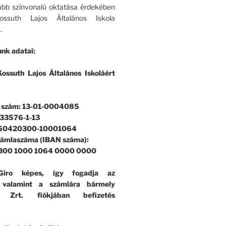
bb színvonalú oktatása érdekében
ssuth Lajos Általános Iskola
.
nk adatai:
ossuth Lajos Általános Iskoláért
i szám: 13-01-0004085
33576-1-13
 50420300-10001064
zámlaszáma (IBAN száma):
300 1000 1064 0000 0000
iro képes, így fogadja az
, valamint a számlára bármely
k Zrt. fiókjában befizetés