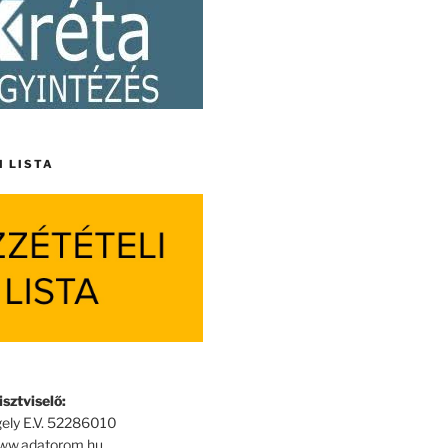
I LISTA
sztviselő:
ely E.V. 52286010
www.adatorom.hu