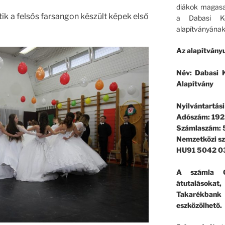
diákok magasa
ik a felsős farsangon készült képek első
a Dabasi Ko
alapítványának
Az alapítványu
Név: Dabasi K
Alapítvány
Nyilvántartás
Adószám: 192
Számlaszám:
Nemzetközi s
HU91 5042 0
A számla G
átutalásokat
Takarékban
eszközölhető.