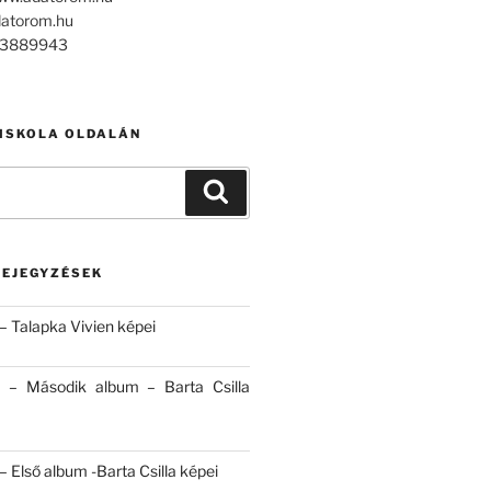
datorom.hu
303889943
 ISKOLA OLDALÁN
Keresés
BEJEGYZÉSEK
– Talapka Vivien képei
 – Második album – Barta Csilla
 Első album -Barta Csilla képei