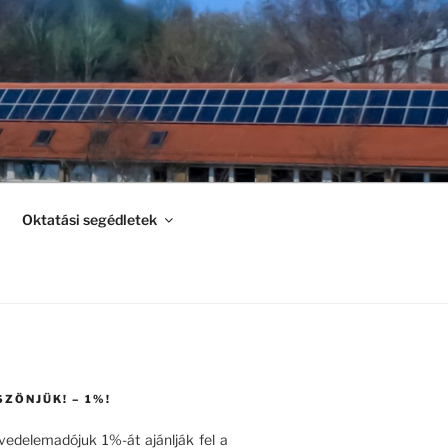
Oktatási segédletek
SZÖNJÜK! – 1%!
övedelemadójuk 1%-át ajánlják fel a