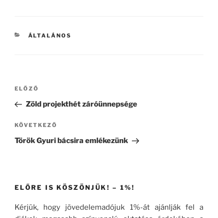
KATEGÓRIÁK
ÁLTALÁNOS
Bejegyzés
Korábbi
ELŐZŐ
navigáció
bejegyzés
Zöld projekthét záróünnepsége
Következő
KÖVETKEZŐ
bejegyzés
Török Gyuri bácsira emlékezünk
ELŐRE IS KÖSZÖNJÜK! – 1%!
Kérjük, hogy jövedelemadójuk 1%-át ajánlják fel a