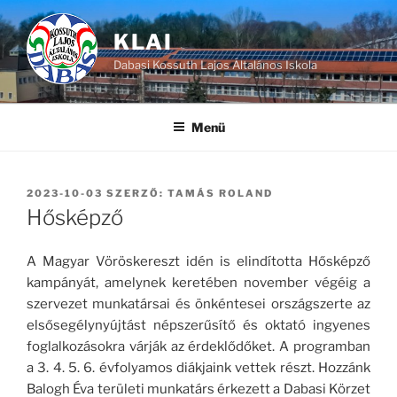
Tartalomhoz
KLAI
Dabasi Kossuth Lajos Általános Iskola
Menü
BEKÜLDVE:
2023-10-03
SZERZŐ:
TAMÁS ROLAND
Hősképző
A Magyar Vöröskereszt idén is elindította Hősképző
kampányát, amelynek keretében november végéig a
szervezet munkatársai és önkéntesei országszerte az
elsősegélynyújtást népszerűsítő és oktató ingyenes
foglalkozásokra várják az érdeklődőket. A programban
a 3. 4. 5. 6. évfolyamos diákjaink vettek részt. Hozzánk
Balogh Éva területi munkatárs érkezett a Dabasi Körzet