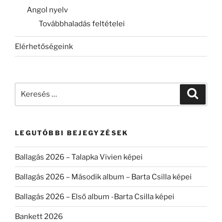
Angol nyelv
Továbbhaladás feltételei
Elérhetőségeink
Keresés
Keresé
a
következő
kifejezésre:
LEGUTÓBBI BEJEGYZÉSEK
Ballagás 2026 – Talapka Vivien képei
Ballagás 2026 – Második album – Barta Csilla képei
Ballagás 2026 – Első album -Barta Csilla képei
Bankett 2026