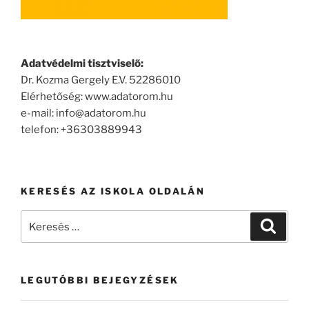
Adatvédelmi tisztviselő:
Dr. Kozma Gergely E.V. 52286010
Elérhetőség: www.adatorom.hu
e-mail: info@adatorom.hu
telefon: +36303889943
KERESÉS AZ ISKOLA OLDALÁN
Keresés
Keresé
a
következő
kifejezésre:
LEGUTÓBBI BEJEGYZÉSEK