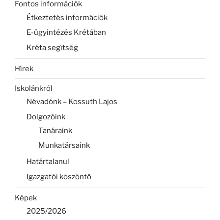
Fontos információk
Étkeztetés információk
E-ügyintézés Krétában
Kréta segítség
Hírek
Iskolánkról
Névadónk – Kossuth Lajos
Dolgozóink
Tanáraink
Munkatársaink
Határtalanul
Igazgatói köszöntő
Képek
2025/2026