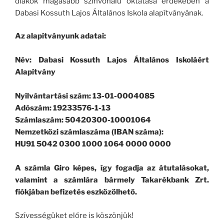
diákok magasabb színvonalú oktatása érdekében a
Dabasi Kossuth Lajos Általános Iskola alapítványának.
Az alapítványunk adatai:
Név: Dabasi Kossuth Lajos Általános Iskoláért
Alapítvány
Nyilvántartási szám: 13-01-0004085
Adószám: 19233576-1-13
Számlaszám: 50420300-10001064
Nemzetközi számlaszáma (IBAN száma):
HU91 5042 0300 1000 1064 0000 0000
A számla Giro képes, így fogadja az átutalásokat,
valamint a számlára bármely Takarékbank Zrt.
fiókjában befizetés eszközölhető.
Szívességüket előre is köszönjük!