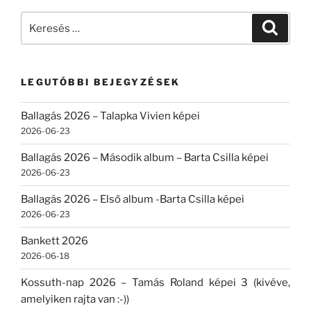
Keresés
Keresé
a
következő
kifejezésre:
LEGUTÓBBI BEJEGYZÉSEK
Ballagás 2026 – Talapka Vivien képei
2026-06-23
Ballagás 2026 – Második album – Barta Csilla képei
2026-06-23
Ballagás 2026 – Első album -Barta Csilla képei
2026-06-23
Bankett 2026
2026-06-18
Kossuth-nap 2026 – Tamás Roland képei 3 (kivéve,
amelyiken rajta van :-))