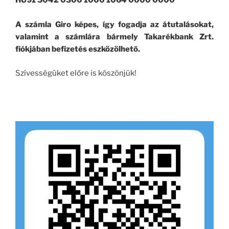
HU91 5042 0300 1000 1064 0000 0000
A számla Giro képes, így fogadja az átutalásokat,
valamint a számlára bármely Takarékbank Zrt.
fiókjában befizetés eszközölhető.
Szívességüket előre is köszönjük!