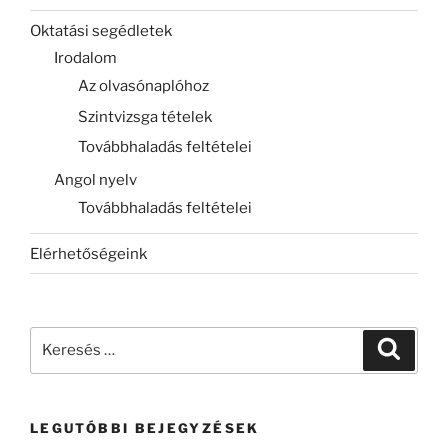
Oktatási segédletek
Irodalom
Az olvasónaplóhoz
Szintvizsga tételek
Továbbhaladás feltételei
Angol nyelv
Továbbhaladás feltételei
Elérhetőségeink
Keresés
Keresé
a
következő
kifejezésre:
LEGUTÓBBI BEJEGYZÉSEK