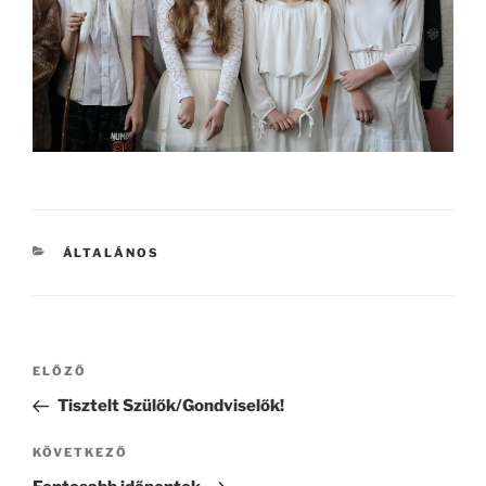
KATEGÓRIÁK
ÁLTALÁNOS
Bejegyzés
Korábbi
ELŐZŐ
navigáció
bejegyzés
Tisztelt Szülők/Gondviselők!
Következő
KÖVETKEZŐ
bejegyzés