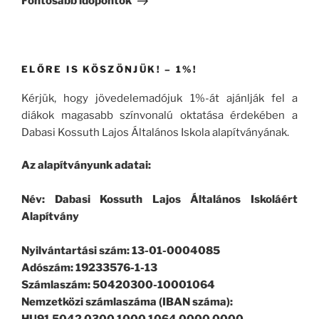
Fontosabb időpontok
ELŐRE IS KÖSZÖNJÜK! – 1%!
Kérjük, hogy jövedelemadójuk 1%-át ajánlják fel a
diákok magasabb színvonalú oktatása érdekében a
Dabasi Kossuth Lajos Általános Iskola alapítványának.
Az alapítványunk adatai:
Név: Dabasi Kossuth Lajos Általános Iskoláért
Alapítvány
Nyilvántartási szám: 13-01-0004085
Adószám: 19233576-1-13
Számlaszám: 50420300-10001064
Nemzetközi számlaszáma (IBAN száma):