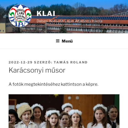
Tartalomhoz
KLAI
Dabasi Kossuth Lajos Általános Iskola
Menü
BEKÜLDVE:
2022-12-29
SZERZŐ:
TAMÁS ROLAND
Karácsonyi műsor
A fotók megtekintéséhez kattintson a képre.