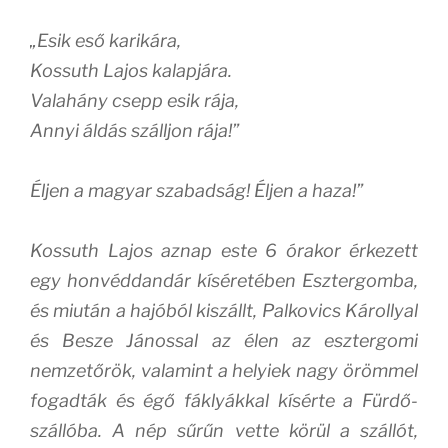
„Esik eső karikára,
Kossuth Lajos kalapjára.
Valahány csepp esik rája,
Annyi áldás szálljon rája!”
Éljen a magyar szabadság! Éljen a haza!”
Kossuth Lajos aznap este 6 órakor érkezett
egy honvéddandár kíséretében Esztergomba,
és miután a hajóból kiszállt, Palkovics Károllyal
és Besze Jánossal az élen az esztergomi
nemzetőrök, valamint a helyiek nagy örömmel
fogadták és égő fáklyákkal kísérte a Fürdő-
szállóba. A nép sűrűn vette körül a szállót,