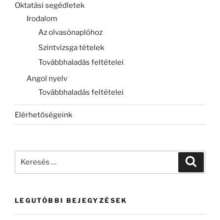
Oktatási segédletek
Irodalom
Az olvasónaplóhoz
Szintvizsga tételek
Továbbhaladás feltételei
Angol nyelv
Továbbhaladás feltételei
Elérhetőségeink
Keresés
Keresé
a
következő
kifejezésre:
LEGUTÓBBI BEJEGYZÉSEK