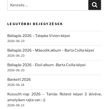
Keresés
Keresé
a
következő
kifejezésre:
LEGUTÓBBI BEJEGYZÉSEK
Ballagás 2026 – Talapka Vivien képei
2026-06-23
Ballagás 2026 – Második album – Barta Csilla képei
2026-06-23
Ballagás 2026 – Első album -Barta Csilla képei
2026-06-23
Bankett 2026
2026-06-18
Kossuth-nap 2026 – Tamás Roland képei 3 (kivéve,
amelyiken rajta van :-))
2026-06-13