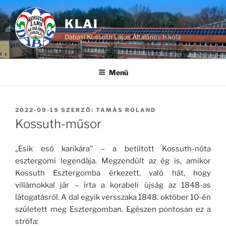
Tartalomhoz
KLAI
Dabasi Kossuth Lajos Általános Iskola
Menü
BEKÜLDVE:
2022-09-19
SZERZŐ:
TAMÁS ROLAND
Kossuth-műsor
„Esik eső karikára” – a betiltott Kossuth-nóta
esztergomi legendája. Megzendült az ég is, amikor
Kossuth Esztergomba érkezett, való hát, hogy
villámokkal jár – írta a korabeli újság az 1848-as
látogatásról. A dal egyik versszaka 1848. október 10-én
született meg Esztergomban. Egészen pontosan ez a
strófa: