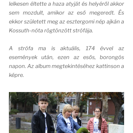
lelkesen éltette a haza atyját és helyéről akkor
sem mozdult, amikor az eső megeredt. És
ekkor született meg az esztergomi nép ajkán a
Kossuth-nóta rögtönzött strófája.
A strófa ma is aktuális, 174 évvel az
események után, ezen az esős, borongós
napon. Az album megtekintéséhez kattinson a
képre.