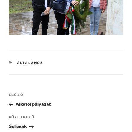
KATEGÓRIÁK
ÁLTALÁNOS
Bejegyzés
Korábbi
ELŐZŐ
navigáció
bejegyzés
Alkotói pályázat
Következő
KÖVETKEZŐ
bejegyzés
Sulizsák