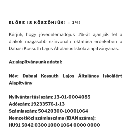
ELŐRE IS KÖSZÖNJÜK! – 1%!
Kérjük, hogy jövedelemadójuk 1%-át ajánlják fel a
diákok magasabb színvonalú oktatása érdekében a
Dabasi Kossuth Lajos Általános Iskola alapítványának.
Az alapítványunk adatai:
Név: Dabasi Kossuth Lajos Általános Iskoláért
Alapítvány
Nyilvántartási szám: 13-01-0004085
Adószám: 19233576-1-13
Számlaszám: 50420300-10001064
Nemzetközi számlaszáma (IBAN száma):
HU91 5042 0300 1000 1064 0000 0000