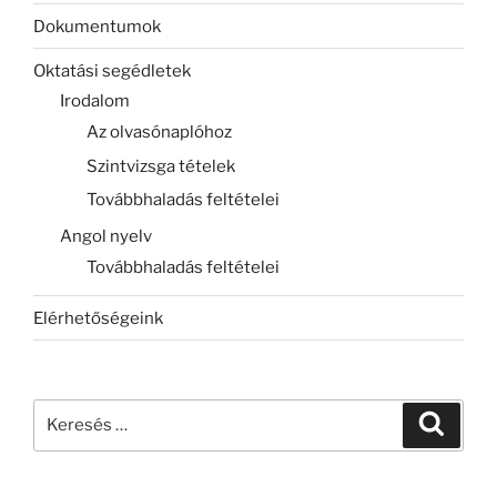
Dokumentumok
Oktatási segédletek
Irodalom
Az olvasónaplóhoz
Szintvizsga tételek
Továbbhaladás feltételei
Angol nyelv
Továbbhaladás feltételei
Elérhetőségeink
Keresés
Keresé
a
következő
kifejezésre: