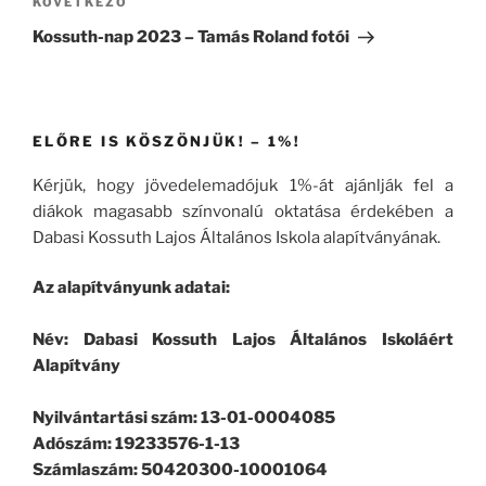
Következő
KÖVETKEZŐ
bejegyzés
Kossuth-nap 2023 – Tamás Roland fotói
ELŐRE IS KÖSZÖNJÜK! – 1%!
Kérjük, hogy jövedelemadójuk 1%-át ajánlják fel a
diákok magasabb színvonalú oktatása érdekében a
Dabasi Kossuth Lajos Általános Iskola alapítványának.
Az alapítványunk adatai:
Név: Dabasi Kossuth Lajos Általános Iskoláért
Alapítvány
Nyilvántartási szám: 13-01-0004085
Adószám: 19233576-1-13
Számlaszám: 50420300-10001064