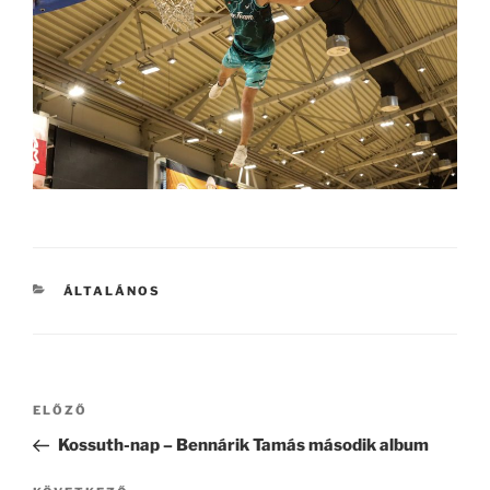
KATEGÓRIÁK
ÁLTALÁNOS
Bejegyzés
Korábbi
ELŐZŐ
navigáció
bejegyzés
Kossuth-nap – Bennárik Tamás második album