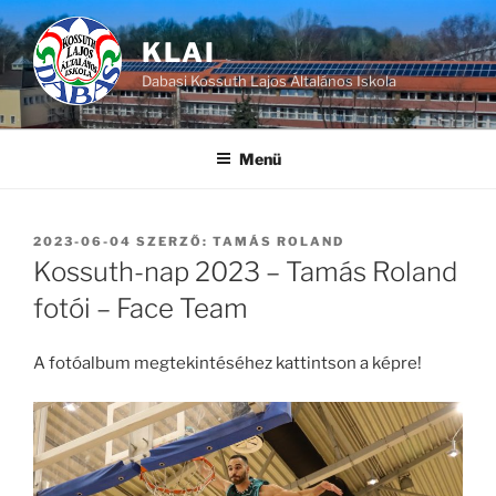
Tartalomhoz
KLAI
Dabasi Kossuth Lajos Általános Iskola
Menü
BEKÜLDVE:
2023-06-04
SZERZŐ:
TAMÁS ROLAND
Kossuth-nap 2023 – Tamás Roland
fotói – Face Team
A fotóalbum megtekintéséhez kattintson a képre!