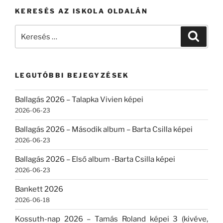
KERESÉS AZ ISKOLA OLDALÁN
Keresés
Keresé
a
következő
kifejezésre:
LEGUTÓBBI BEJEGYZÉSEK
Ballagás 2026 – Talapka Vivien képei
2026-06-23
Ballagás 2026 – Második album – Barta Csilla képei
2026-06-23
Ballagás 2026 – Első album -Barta Csilla képei
2026-06-23
Bankett 2026
2026-06-18
Kossuth-nap 2026 – Tamás Roland képei 3 (kivéve,