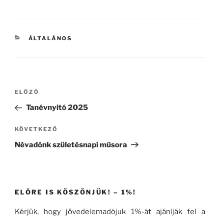
KATEGÓRIÁK
ÁLTALÁNOS
Bejegyzés
Korábbi
ELŐZŐ
navigáció
bejegyzés
Tanévnyitó 2025
Következő
KÖVETKEZŐ
bejegyzés
Névadónk születésnapi műsora
ELŐRE IS KÖSZÖNJÜK! – 1%!
Kérjük, hogy jövedelemadójuk 1%-át ajánlják fel a