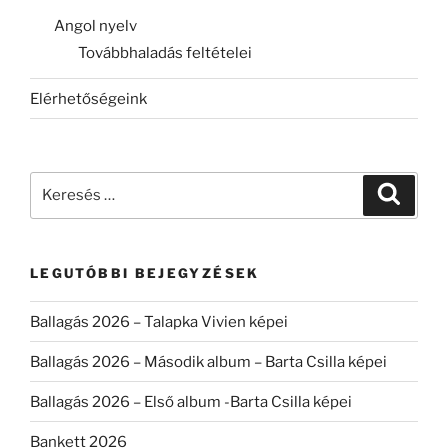
Angol nyelv
Továbbhaladás feltételei
Elérhetőségeink
Keresés
Keresé
a
következő
kifejezésre:
LEGUTÓBBI BEJEGYZÉSEK
Ballagás 2026 – Talapka Vivien képei
Ballagás 2026 – Második album – Barta Csilla képei
Ballagás 2026 – Első album -Barta Csilla képei
Bankett 2026