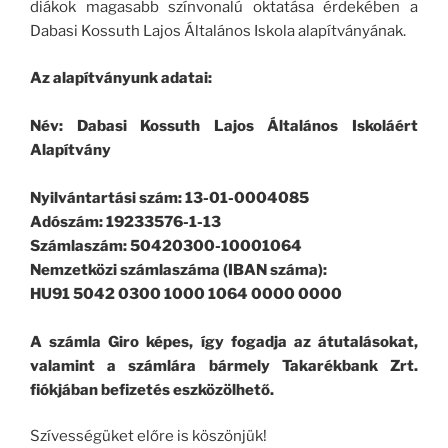
diákok magasabb színvonalú oktatása érdekében a
Dabasi Kossuth Lajos Általános Iskola alapítványának.
Az alapítványunk adatai:
Név: Dabasi Kossuth Lajos Általános Iskoláért
Alapítvány
Nyilvántartási szám: 13-01-0004085
Adószám: 19233576-1-13
Számlaszám: 50420300-10001064
Nemzetközi számlaszáma (IBAN száma):
HU91 5042 0300 1000 1064 0000 0000
A számla Giro képes, így fogadja az átutalásokat,
valamint a számlára bármely Takarékbank Zrt.
fiókjában befizetés eszközölhető.
Szívességüket előre is köszönjük!