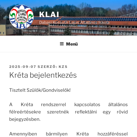
Tartalomhoz
KLAI
Dabasi Kossuth Lajos Általános Iskola
Menü
BEKÜLDVE:
2025-09-07
SZERZŐ:
KZS
Kréta bejelentkezés
Tisztelt Szülők/Gondviselők!
A Kréta rendszerrel kapcsolatos általános
félreértésekre szeretnék reflektálni egy rövid
bejegyzésben.
Amennyiben bármilyen Kréta hozzáféréssel