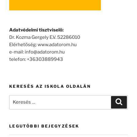
Adatvédelmi tisztviselő:
Dr. Kozma Gergely E.V. 52286010
Elérhetőség: www.adatorom.hu
e-mail: info@adatorom.hu
telefon: +36303889943
KERESÉS AZ ISKOLA OLDALÁN
Keresés
Keresé
a
következő
kifejezésre:
LEGUTÓBBI BEJEGYZÉSEK