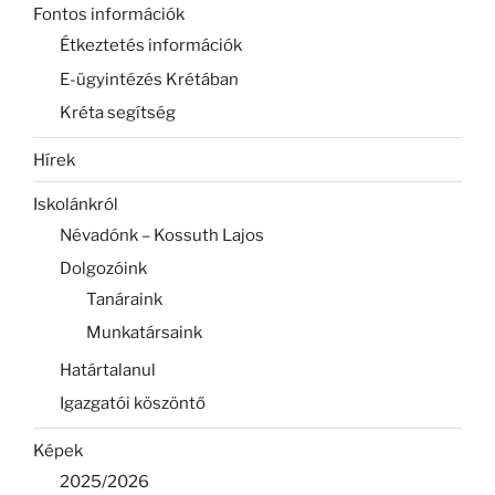
Fontos információk
Étkeztetés információk
E-ügyintézés Krétában
Kréta segítség
Hírek
Iskolánkról
Névadónk – Kossuth Lajos
Dolgozóink
Tanáraink
Munkatársaink
Határtalanul
Igazgatói köszöntő
Képek
2025/2026