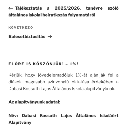
navigáció
bejegyzés
Tájékoztatás a 2025/2026. tanévre szóló
általános iskolai beiratkozás folyamatáról
Következő
KÖVETKEZŐ
bejegyzés
Balesetbiztosítás
ELŐRE IS KÖSZÖNJÜK! – 1%!
Kérjük, hogy jövedelemadójuk 1%-át ajánlják fel a
diákok magasabb színvonalú oktatása érdekében a
Dabasi Kossuth Lajos Általános Iskola alapítványának.
Az alapítványunk adatai:
Név: Dabasi Kossuth Lajos Általános Iskoláért
Alapítvány