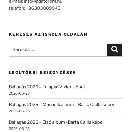
e-mail: info@adatorom.hu
telefon: +36303889943
KERESÉS AZ ISKOLA OLDALÁN
Keresés
Keresé
a
következő
kifejezésre:
LEGUTÓBBI BEJEGYZÉSEK
Ballagás 2026 – Talapka Vivien képei
2026-06-23
Ballagás 2026 – Második album – Barta Csilla képei
2026-06-23
Ballagás 2026 – Első album -Barta Csilla képei
2026-06-23