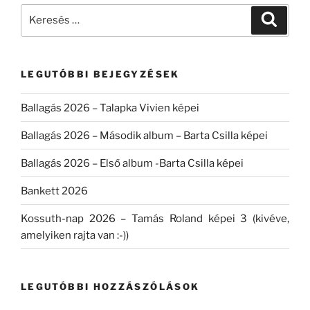
Keresés
Keresé
a
következő
kifejezésre:
LEGUTÓBBI BEJEGYZÉSEK
Ballagás 2026 – Talapka Vivien képei
Ballagás 2026 – Második album – Barta Csilla képei
Ballagás 2026 – Első album -Barta Csilla képei
Bankett 2026
Kossuth-nap 2026 – Tamás Roland képei 3 (kivéve,
amelyiken rajta van :-))
LEGUTÓBBI HOZZÁSZÓLÁSOK