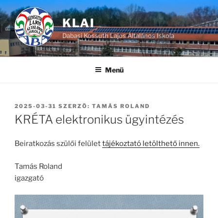
Tartalomhoz
KLAI
Dabasi Kossuth Lajos Általános Iskola
Menü
BEKÜLDVE:
2025-03-31
SZERZŐ:
TAMÁS ROLAND
KRÉTA elektronikus ügyintézés
Beiratkozás szülői felület
tájékoztató letölthető innen.
Tamás Roland
igazgató