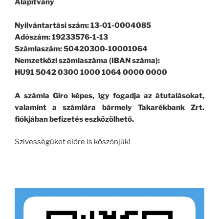
Alapítvány
Nyilvántartási szám: 13-01-0004085
Adószám: 19233576-1-13
Számlaszám: 50420300-10001064
Nemzetközi számlaszáma (IBAN száma):
HU91 5042 0300 1000 1064 0000 0000
A számla Giro képes, így fogadja az átutalásokat,
valamint a számlára bármely Takarékbank Zrt.
fiókjában befizetés eszközölhető.
Szívességüket előre is köszönjük!