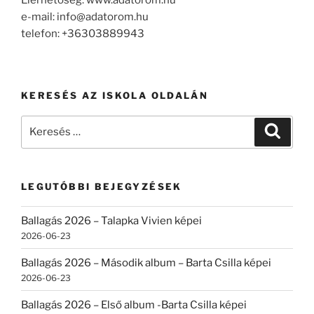
e-mail: info@adatorom.hu
telefon: +36303889943
KERESÉS AZ ISKOLA OLDALÁN
Keresés
Keresé
a
következő
kifejezésre:
LEGUTÓBBI BEJEGYZÉSEK
Ballagás 2026 – Talapka Vivien képei
2026-06-23
Ballagás 2026 – Második album – Barta Csilla képei
2026-06-23
Ballagás 2026 – Első album -Barta Csilla képei