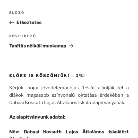
Bejegyzés
Korábbi
ELŐZŐ
navigáció
bejegyzés
Étkeztetés
Következő
KÖVETKEZŐ
bejegyzés
Tanítás nélküli munkanap
ELŐRE IS KÖSZÖNJÜK! – 1%!
Kérjük, hogy jövedelemadójuk 1%-át ajánlják fel a
diákok magasabb színvonalú oktatása érdekében a
Dabasi Kossuth Lajos Általános Iskola alapítványának.
Az alapítványunk adatai:
Név: Dabasi Kossuth Lajos Általános Iskoláért