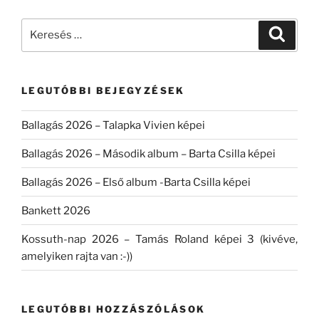
Keresés
Keresé
a
következő
kifejezésre:
LEGUTÓBBI BEJEGYZÉSEK
Ballagás 2026 – Talapka Vivien képei
Ballagás 2026 – Második album – Barta Csilla képei
Ballagás 2026 – Első album -Barta Csilla képei
Bankett 2026
Kossuth-nap 2026 – Tamás Roland képei 3 (kivéve,
amelyiken rajta van :-))
LEGUTÓBBI HOZZÁSZÓLÁSOK