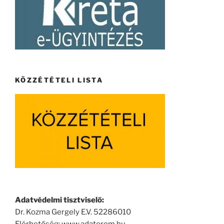
KÖZZÉTÉTELI LISTA
Adatvédelmi tisztviselő:
Dr. Kozma Gergely E.V. 52286010
Elérhetőség: www.adatorom.hu