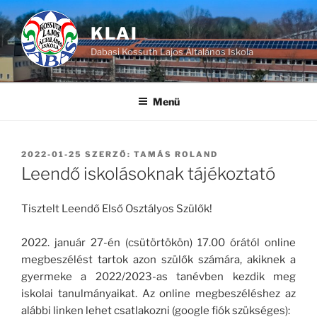
Tartalomhoz
KLAI
Dabasi Kossuth Lajos Általános Iskola
Menü
BEKÜLDVE:
2022-01-25
SZERZŐ:
TAMÁS ROLAND
Leendő iskolásoknak tájékoztató
Tisztelt Leendő Első Osztályos Szülők!
2022. január 27-én (csütörtökön) 17.00 órától online
megbeszélést tartok azon szülők számára, akiknek a
gyermeke a 2022/2023-as tanévben kezdik meg
iskolai tanulmányaikat. Az online megbeszéléshez az
alábbi linken lehet csatlakozni (google fiók szükséges):