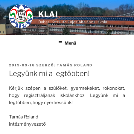
Tartalomhoz
KLAI
Dabasi Kossuth Lajos Általános Iskola
Menü
BEKÜLDVE:
2019-09-16
SZERZŐ:
TAMÁS ROLAND
Legyünk mi a legtöbben!
Kérjük szépen a szülőket, gyermekeket, rokonokat,
hogy regisztráljanak iskolánkhoz! Legyünk mi a
legtöbben, hogy nyerhessünk!
Tamás Roland
intézményvezető