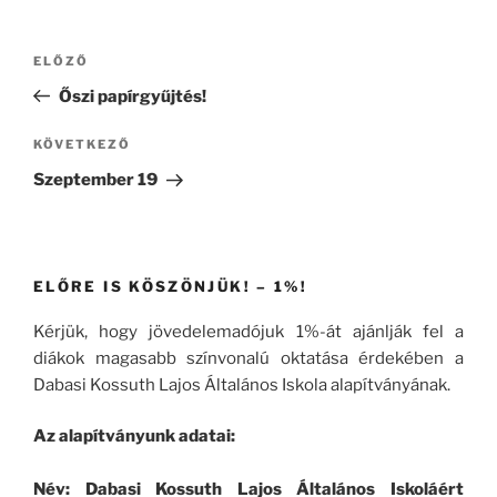
Bejegyzés
Korábbi
ELŐZŐ
navigáció
bejegyzés
Őszi papírgyűjtés!
Következő
KÖVETKEZŐ
bejegyzés
Szeptember 19
ELŐRE IS KÖSZÖNJÜK! – 1%!
Kérjük, hogy jövedelemadójuk 1%-át ajánlják fel a
diákok magasabb színvonalú oktatása érdekében a
Dabasi Kossuth Lajos Általános Iskola alapítványának.
Az alapítványunk adatai:
Név: Dabasi Kossuth Lajos Általános Iskoláért