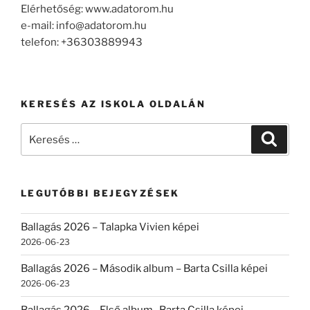
Elérhetőség: www.adatorom.hu
e-mail: info@adatorom.hu
telefon: +36303889943
KERESÉS AZ ISKOLA OLDALÁN
Keresés
Keresé
a
következő
kifejezésre:
LEGUTÓBBI BEJEGYZÉSEK
Ballagás 2026 – Talapka Vivien képei
2026-06-23
Ballagás 2026 – Második album – Barta Csilla képei
2026-06-23