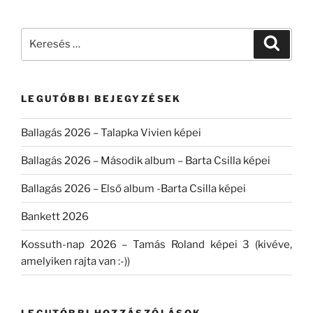
Keresés
Keresé
a
következő
kifejezésre:
LEGUTÓBBI BEJEGYZÉSEK
Ballagás 2026 – Talapka Vivien képei
Ballagás 2026 – Második album – Barta Csilla képei
Ballagás 2026 – Első album -Barta Csilla képei
Bankett 2026
Kossuth-nap 2026 – Tamás Roland képei 3 (kivéve,
amelyiken rajta van :-))