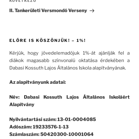
Következő
KÖVETKEZŐ
bejegyzés
II. Tankerületi Versmondó Verseny
ELŐRE IS KÖSZÖNJÜK! – 1%!
Kérjük, hogy jövedelemadójuk 1%-át ajánlják fel a
diákok magasabb színvonalú oktatása érdekében a
Dabasi Kossuth Lajos Általános Iskola alapítványának.
Az alapítványunk adatai:
Név: Dabasi Kossuth Lajos Általános Iskoláért
Alapítvány
Nyilvántartási szám: 13-01-0004085
Adószám: 19233576-1-13
Számlaszám: 50420300-10001064