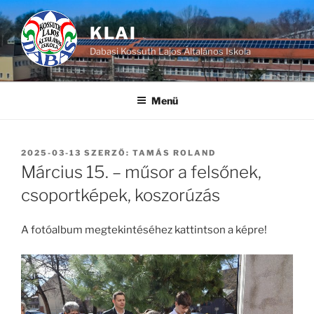
Tartalomhoz
KLAI
Dabasi Kossuth Lajos Általános Iskola
Menü
BEKÜLDVE:
2025-03-13
SZERZŐ:
TAMÁS ROLAND
Március 15. – műsor a felsőnek,
csoportképek, koszorúzás
A fotóalbum megtekintéséhez kattintson a képre!