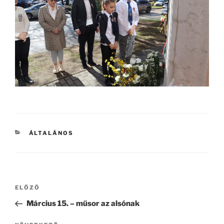
KATEGÓRIÁK
ÁLTALÁNOS
Bejegyzés
Korábbi
ELŐZŐ
navigáció
bejegyzés
Március 15. – műsor az alsónak