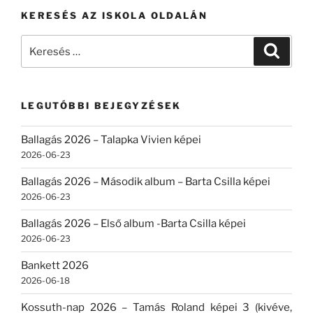
KERESÉS AZ ISKOLA OLDALÁN
Keresés
Keresé
a
következő
kifejezésre:
LEGUTÓBBI BEJEGYZÉSEK
Ballagás 2026 – Talapka Vivien képei
2026-06-23
Ballagás 2026 – Második album – Barta Csilla képei
2026-06-23
Ballagás 2026 – Első album -Barta Csilla képei
2026-06-23
Bankett 2026
2026-06-18
Kossuth-nap 2026 – Tamás Roland képei 3 (kivéve,