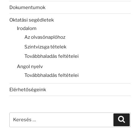
Dokumentumok
Oktatási segédletek
Irodalom
Az olvasónaplóhoz
Szintvizsga tételek
Továbbhaladás feltételei
Angol nyelv
Továbbhaladás feltételei
Elérhetőségeink
Keresés
Keresé
a
következő
kifejezésre: