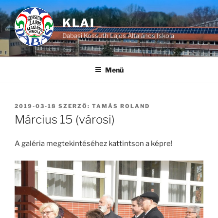
Tartalomhoz
KLAI
Dabasi Kossuth Lajos Általános Iskola
Menü
BEKÜLDVE:
2019-03-18
SZERZŐ:
TAMÁS ROLAND
Március 15 (városi)
A galéria megtekintéséhez kattintson a képre!