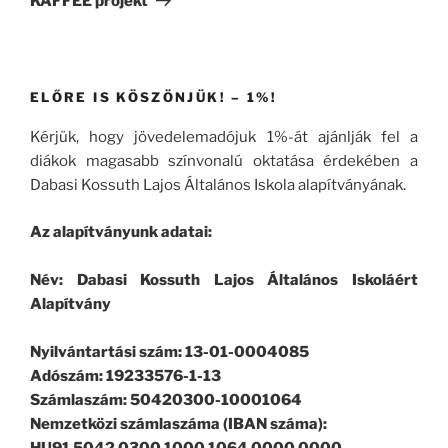
KAFFEE projekt
ELŐRE IS KÖSZÖNJÜK! – 1%!
Kérjük, hogy jövedelemadójuk 1%-át ajánlják fel a
diákok magasabb színvonalú oktatása érdekében a
Dabasi Kossuth Lajos Általános Iskola alapítványának.
Az alapítványunk adatai:
Név: Dabasi Kossuth Lajos Általános Iskoláért
Alapítvány
Nyilvántartási szám: 13-01-0004085
Adószám: 19233576-1-13
Számlaszám: 50420300-10001064
Nemzetközi számlaszáma (IBAN száma):
HU91 5042 0300 1000 1064 0000 0000