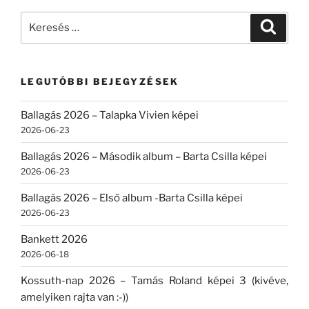
Keresés
Keresé
a
következő
kifejezésre:
LEGUTÓBBI BEJEGYZÉSEK
Ballagás 2026 – Talapka Vivien képei
2026-06-23
Ballagás 2026 – Második album – Barta Csilla képei
2026-06-23
Ballagás 2026 – Első album -Barta Csilla képei
2026-06-23
Bankett 2026
2026-06-18
Kossuth-nap 2026 – Tamás Roland képei 3 (kivéve,
amelyiken rajta van :-))