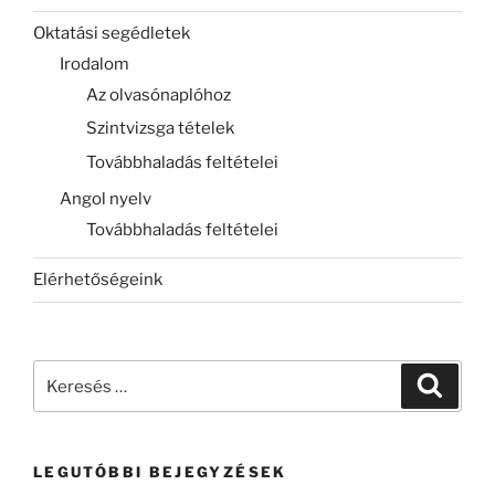
Oktatási segédletek
Irodalom
Az olvasónaplóhoz
Szintvizsga tételek
Továbbhaladás feltételei
Angol nyelv
Továbbhaladás feltételei
Elérhetőségeink
Keresés
Keresé
a
következő
kifejezésre:
LEGUTÓBBI BEJEGYZÉSEK