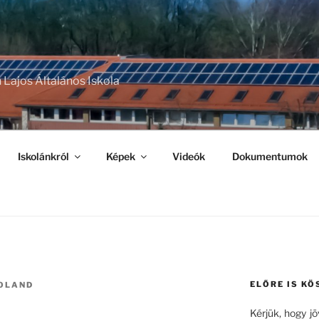
 Lajos Általános Iskola
Iskolánkról
Képek
Videók
Dokumentumok
ELŐRE IS KÖ
OLAND
Kérjük, hogy j