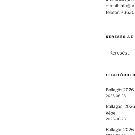
e-mail: info@a
telefon: +36
KERESÉS AZ
Keresés
a
következő
kifejezésre:
LEGUTÓBBI 
Ballagás 2026 
2026-06-23
Ballagás 2026
képei
2026-06-23
Ballagás 2026 –