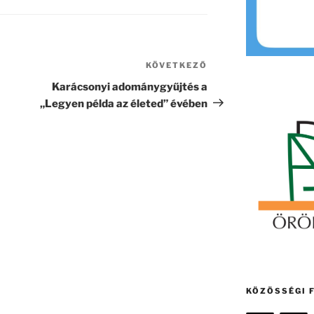
KÖVETKEZŐ
Következő
bejegyzés
Karácsonyi adománygyűjtés a
„Legyen példa az életed” évében
KÖZÖSSÉGI 