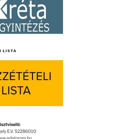
I LISTA
sztviselő:
ely E.V. 52286010
www.adatorom.hu