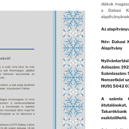
diákok magasa
a Dabasi Ko
alapítványának
Az alapítványu
Név: Dabasi K
Alapítvány
Nyilvántartás
Adószám: 192
Számlaszám:
Nemzetközi s
HU91 5042 0
A számla G
átutalásokat
Takarékban
eszközölhető.