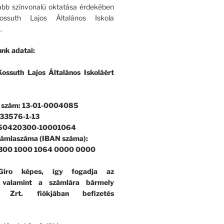
bb színvonalú oktatása érdekében
ssuth Lajos Általános Iskola
.
nk adatai:
ossuth Lajos Általános Iskoláért
i szám: 13-01-0004085
33576-1-13
 50420300-10001064
zámlaszáma (IBAN száma):
300 1000 1064 0000 0000
iro képes, így fogadja az
, valamint a számlára bármely
k Zrt. fiókjában befizetés