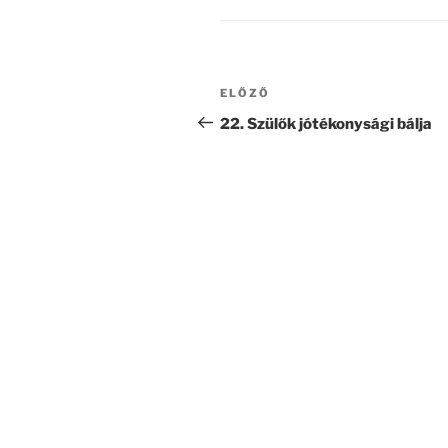
Bejegyzés
Korábbi
ELŐZŐ
navigáció
bejegyzés
22. Szülők jótékonysági bálja