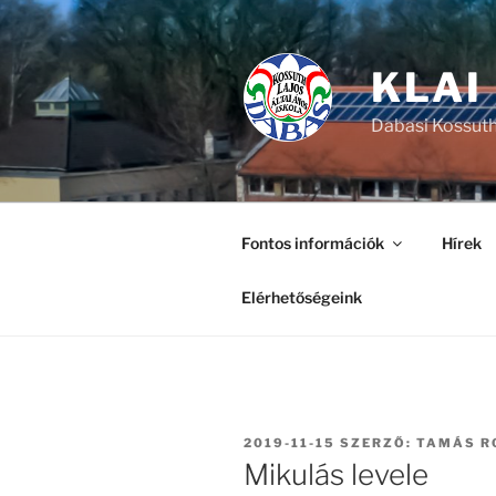
Tartalomhoz
KLAI
Dabasi Kossuth
Fontos információk
Hírek
Elérhetőségeink
BEKÜLDVE:
2019-11-15
SZERZŐ:
TAMÁS R
Mikulás levele