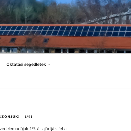
Oktatási segédletek
SZÖNJÜK! – 1%!
övedelemadójuk 1%-át ajánlják fel a