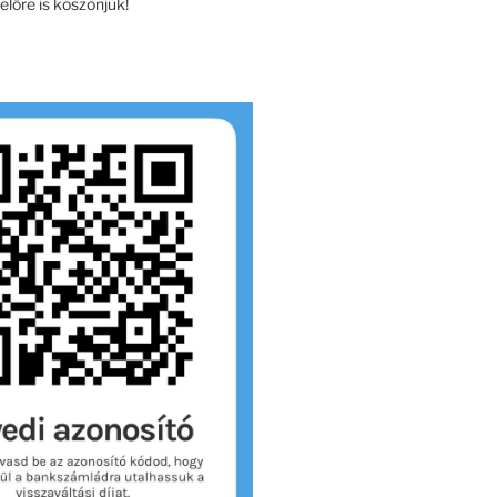
lőre is köszönjük!