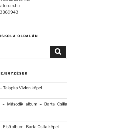
datorom.hu
303889943
 ISKOLA OLDALÁN
Keresés
BEJEGYZÉSEK
– Talapka Vivien képei
 – Második album – Barta Csilla
 Első album -Barta Csilla képei