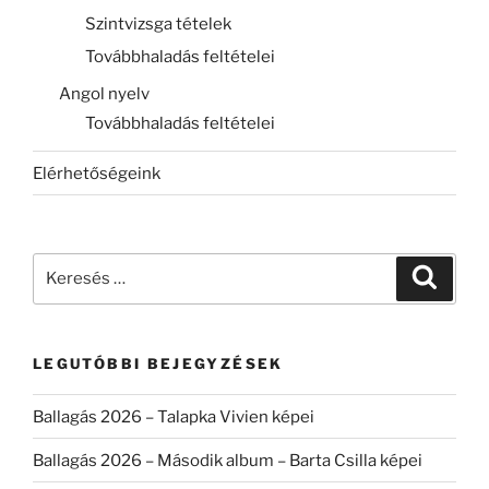
Szintvizsga tételek
Továbbhaladás feltételei
Angol nyelv
Továbbhaladás feltételei
Elérhetőségeink
Keresés
Keresé
a
következő
kifejezésre:
LEGUTÓBBI BEJEGYZÉSEK
Ballagás 2026 – Talapka Vivien képei
Ballagás 2026 – Második album – Barta Csilla képei