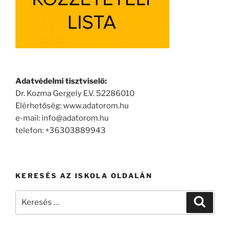
Adatvédelmi tisztviselő:
Dr. Kozma Gergely E.V. 52286010
Elérhetőség: www.adatorom.hu
e-mail: info@adatorom.hu
telefon: +36303889943
KERESÉS AZ ISKOLA OLDALÁN
Keresés
Keresé
a
következő