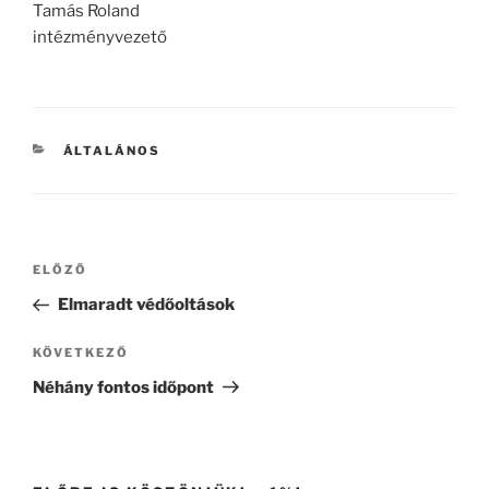
Tamás Roland
intézményvezető
KATEGÓRIÁK
ÁLTALÁNOS
Bejegyzés
Korábbi
ELŐZŐ
navigáció
bejegyzés
Elmaradt védőoltások
Következő
KÖVETKEZŐ
bejegyzés
Néhány fontos időpont