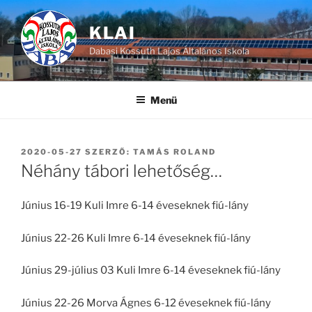
Tartalomhoz
KLAI
Dabasi Kossuth Lajos Általános Iskola
Menü
BEKÜLDVE:
2020-05-27
SZERZŐ:
TAMÁS ROLAND
Néhány tábori lehetőség…
Június 16-19 Kuli Imre 6-14 éveseknek fiú-lány
Június 22-26 Kuli Imre 6-14 éveseknek fiú-lány
Június 29-július 03 Kuli Imre 6-14 éveseknek fiú-lány
Június 22-26 Morva Ágnes 6-12 éveseknek fiú-lány