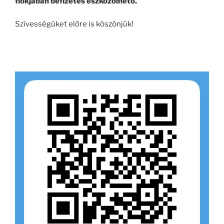
fiókjában befizetés eszközölhető.
Szívességüket előre is köszönjük!