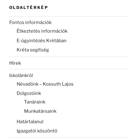
OLDALTÉRKÉP
Fontos információk
Étkeztetés információk
E-ügyintézés Krétában
Kréta segítség
Hírek
Iskolánkról
Névadónk – Kossuth Lajos
Dolgozóink
Tanáraink
Munkatársaink
Határtalanul
Igazgatói köszöntő