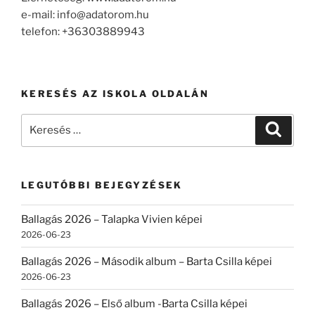
e-mail: info@adatorom.hu
telefon: +36303889943
KERESÉS AZ ISKOLA OLDALÁN
Keresés
Keresé
a
következő
kifejezésre:
LEGUTÓBBI BEJEGYZÉSEK
Ballagás 2026 – Talapka Vivien képei
2026-06-23
Ballagás 2026 – Második album – Barta Csilla képei
2026-06-23
Ballagás 2026 – Első album -Barta Csilla képei