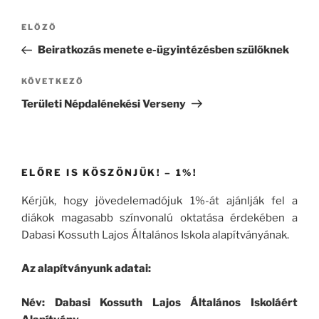
Bejegyzés
Korábbi
ELŐZŐ
navigáció
bejegyzés
Beiratkozás menete e-ügyintézésben szülőknek
Következő
KÖVETKEZŐ
bejegyzés
Területi Népdalénekési Verseny
ELŐRE IS KÖSZÖNJÜK! – 1%!
Kérjük, hogy jövedelemadójuk 1%-át ajánlják fel a
diákok magasabb színvonalú oktatása érdekében a
Dabasi Kossuth Lajos Általános Iskola alapítványának.
Az alapítványunk adatai:
Név: Dabasi Kossuth Lajos Általános Iskoláért