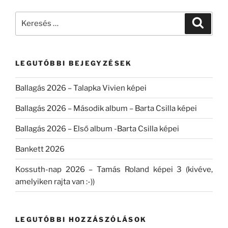
Keresés
Keresé
a
következő
kifejezésre:
LEGUTÓBBI BEJEGYZÉSEK
Ballagás 2026 – Talapka Vivien képei
Ballagás 2026 – Második album – Barta Csilla képei
Ballagás 2026 – Első album -Barta Csilla képei
Bankett 2026
Kossuth-nap 2026 – Tamás Roland képei 3 (kivéve,
amelyiken rajta van :-))
LEGUTÓBBI HOZZÁSZÓLÁSOK