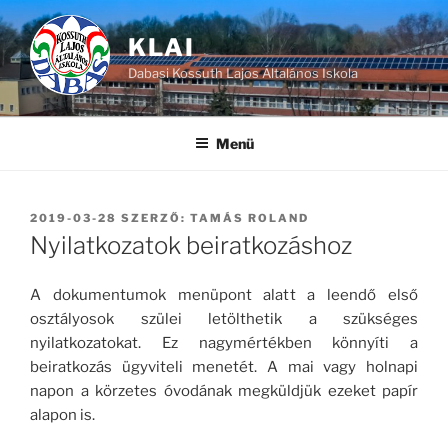
Tartalomhoz
KLAI
Dabasi Kossuth Lajos Általános Iskola
Menü
BEKÜLDVE:
2019-03-28
SZERZŐ:
TAMÁS ROLAND
Nyilatkozatok beiratkozáshoz
A dokumentumok menüpont alatt a leendő első
osztályosok szülei letölthetik a szükséges
nyilatkozatokat. Ez nagymértékben könnyíti a
beiratkozás ügyviteli menetét. A mai vagy holnapi
napon a körzetes óvodának megküldjük ezeket papír
alapon is.