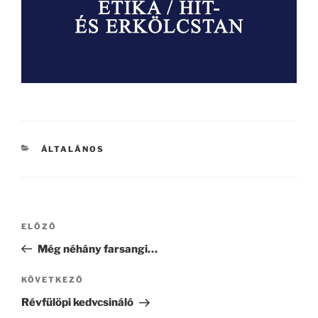
KATEGÓRIÁK
ÁLTALÁNOS
Bejegyzés
Korábbi
ELŐZŐ
navigáció
bejegyzés
Még néhány farsangi…
Következő
KÖVETKEZŐ
bejegyzés
Révfülöpi kedvcsináló