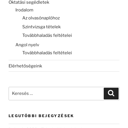
Oktatási segédletek
Irodalom
Az olvasónaplóhoz
Szintvizsga tételek
Továbbhaladás feltételei
Angol nyelv
Továbbhaladás feltételei
Elérhetőségeink
Keresés
Keresé
a
következő
kifejezésre:
LEGUTÓBBI BEJEGYZÉSEK