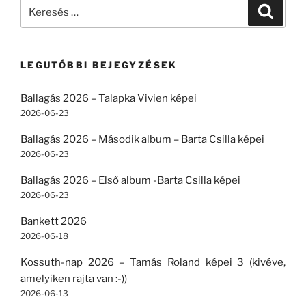
Keresés
Keresé
a
következő
kifejezésre:
LEGUTÓBBI BEJEGYZÉSEK
Ballagás 2026 – Talapka Vivien képei
2026-06-23
Ballagás 2026 – Második album – Barta Csilla képei
2026-06-23
Ballagás 2026 – Első album -Barta Csilla képei
2026-06-23
Bankett 2026
2026-06-18
Kossuth-nap 2026 – Tamás Roland képei 3 (kivéve,
amelyiken rajta van :-))
2026-06-13