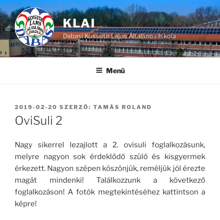
Tartalomhoz
KLAI
Dabasi Kossuth Lajos Általános Iskola
Menü
BEKÜLDVE:
2019-02-20
SZERZŐ:
TAMÁS ROLAND
OviSuli 2
Nagy sikerrel lezajlott a 2. ovisuli foglalkozásunk,
melyre nagyon sok érdeklődő szülő és kisgyermek
érkezett. Nagyon szépen köszönjük, reméljük jól érezte
magát mindenki! Találkozzunk a következő
foglalkozáson! A fotók megtekintéséhez kattintson a
képre!