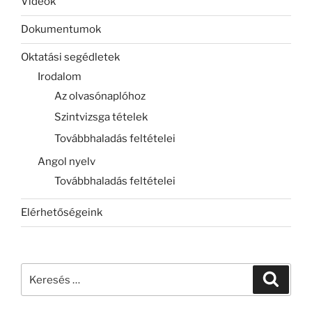
Videók
Dokumentumok
Oktatási segédletek
Irodalom
Az olvasónaplóhoz
Szintvizsga tételek
Továbbhaladás feltételei
Angol nyelv
Továbbhaladás feltételei
Elérhetőségeink
Keresés
Keresé
a
következő