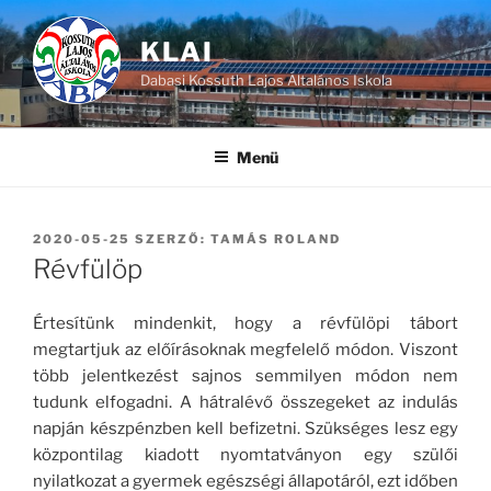
Tartalomhoz
KLAI
Dabasi Kossuth Lajos Általános Iskola
Menü
BEKÜLDVE:
2020-05-25
SZERZŐ:
TAMÁS ROLAND
Révfülöp
Értesítünk mindenkit, hogy a révfülöpi tábort
megtartjuk az előírásoknak megfelelő módon. Viszont
több jelentkezést sajnos semmilyen módon nem
tudunk elfogadni. A hátralévő összegeket az indulás
napján készpénzben kell befizetni. Szükséges lesz egy
központilag kiadott nyomtatványon egy szülői
nyilatkozat a gyermek egészségi állapotáról, ezt időben