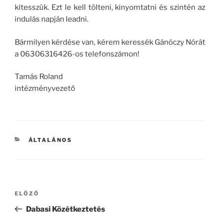
kitesszük. Ezt le kell tölteni, kinyomtatni és szintén az
indulás napján leadni.
Bármilyen kérdése van, kérem keressék Gánóczy Nórát
a 06306316426-os telefonszámon!
Tamás Roland
intézményvezető
KATEGÓRIÁK
ÁLTALÁNOS
Bejegyzés
Korábbi
ELŐZŐ
navigáció
bejegyzés
Dabasi Közétkeztetés