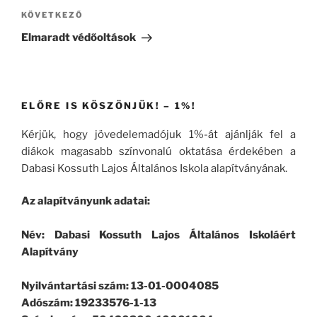
Következő
KÖVETKEZŐ
bejegyzés
Elmaradt védőoltások
ELŐRE IS KÖSZÖNJÜK! – 1%!
Kérjük, hogy jövedelemadójuk 1%-át ajánlják fel a
diákok magasabb színvonalú oktatása érdekében a
Dabasi Kossuth Lajos Általános Iskola alapítványának.
Az alapítványunk adatai:
Név: Dabasi Kossuth Lajos Általános Iskoláért
Alapítvány
Nyilvántartási szám: 13-01-0004085
Adószám: 19233576-1-13