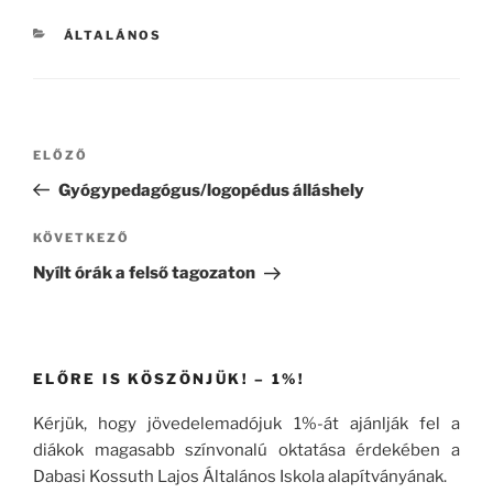
KATEGÓRIÁK
ÁLTALÁNOS
Bejegyzés
Korábbi
ELŐZŐ
navigáció
bejegyzés
Gyógypedagógus/logopédus álláshely
Következő
KÖVETKEZŐ
bejegyzés
Nyílt órák a felső tagozaton
ELŐRE IS KÖSZÖNJÜK! – 1%!
Kérjük, hogy jövedelemadójuk 1%-át ajánlják fel a
diákok magasabb színvonalú oktatása érdekében a
Dabasi Kossuth Lajos Általános Iskola alapítványának.