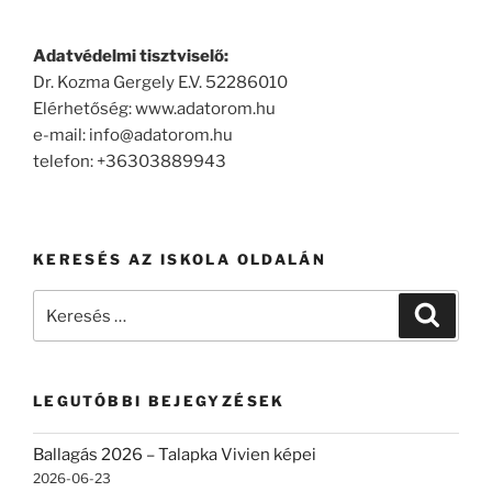
Adatvédelmi tisztviselő:
Dr. Kozma Gergely E.V. 52286010
Elérhetőség: www.adatorom.hu
e-mail: info@adatorom.hu
telefon: +36303889943
KERESÉS AZ ISKOLA OLDALÁN
Keresés
Keresé
a
következő
kifejezésre:
LEGUTÓBBI BEJEGYZÉSEK
Ballagás 2026 – Talapka Vivien képei
2026-06-23