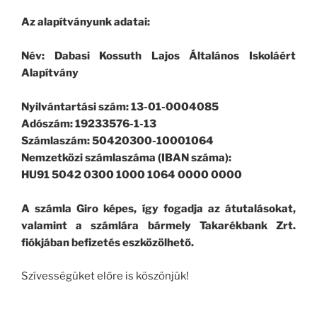
Az alapítványunk adatai:
Név: Dabasi Kossuth Lajos Általános Iskoláért
Alapítvány
Nyilvántartási szám: 13-01-0004085
Adószám: 19233576-1-13
Számlaszám: 50420300-10001064
Nemzetközi számlaszáma (IBAN száma):
HU91 5042 0300 1000 1064 0000 0000
A számla Giro képes, így fogadja az átutalásokat,
valamint a számlára bármely Takarékbank Zrt.
fiókjában befizetés eszközölhető.
Szívességüket előre is köszönjük!