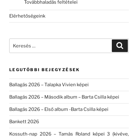
Továbbhaladás feltételei
Elérhetőségeink
Keresés
Keresé
a
következő
kifejezésre:
LEGUTÓBBI BEJEGYZÉSEK
Ballagás 2026 – Talapka Vivien képei
Ballagás 2026 – Második album – Barta Csilla képei
Ballagás 2026 – Első album -Barta Csilla képei
Bankett 2026
Kossuth-nap 2026 – Tamás Roland képei 3 (kivéve,