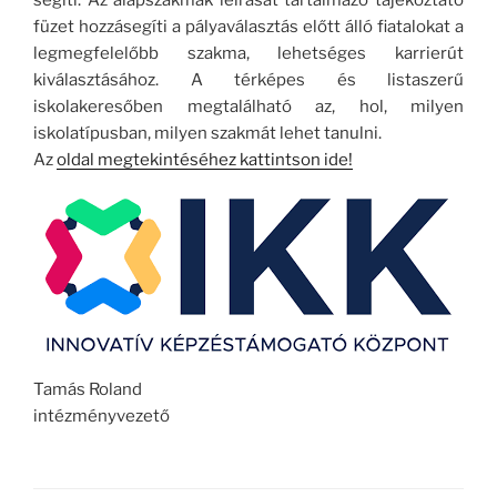
segíti. Az alapszakmák leírását tartalmazó tájékoztató
füzet hozzásegíti a pályaválasztás előtt álló fiatalokat a
legmegfelelőbb szakma, lehetséges karrierút
kiválasztásához. A térképes és listaszerű
iskolakeresőben megtalálható az, hol, milyen
iskolatípusban, milyen szakmát lehet tanulni.
Az
oldal megtekintéséhez kattintson ide!
Tamás Roland
intézményvezető