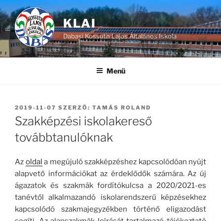
Tartalomhoz
KLAI
Dabasi Kossuth Lajos Általános Iskola
Menü
BEKÜLDVE:
2019-11-07
SZERZŐ:
TAMÁS ROLAND
Szakképzési iskolakereső
továbbtanulóknak
Az
oldal
a megújuló szakképzéshez kapcsolódóan nyújt
alapvető információkat az érdeklődők számára. Az új
ágazatok és szakmák fordítókulcsa a 2020/2021-es
tanévtől alkalmazandó iskolarendszerű képzésekhez
kapcsolódó szakmajegyzékben történő eligazodást