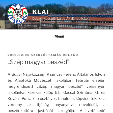
Tartalomhoz
KLAI
Dabasi Kossuth Lajos Általános Iskola
Menü
BEKÜLDVE:
2019-02-05
SZERZŐ:
TAMÁS ROLAND
„Szép magyar beszéd”
A Bugyi Nagyközségi Kazinczy Ferenc Általános Iskola
és Alapfokú Művészeti Iskolában, február elsején
megrendezett „Szép magyar beszéd” versenyen
iskolánkat Fazekas Fülöp 5.b, Gacsal Szimóna 7.b és
Kovács Petra 7. b osztályos tanulóink képviselték. Ez a
verseny az ifjúság anyanyelvi nevelését, a
beszédkultúra javítását szolgálja. A vetélkedő