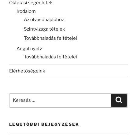
Oktatási segédletek
Irodalom
Az olvasónaplóhoz
Szintvizsga tételek
Továbbhaladás feltételei
Angol nyelv
Továbbhaladás feltételei
Elérhetőségeink
Keresés
Keresé
a
következő
kifejezésre:
LEGUTÓBBI BEJEGYZÉSEK