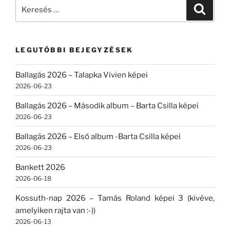
Keresés
Keresé
a
következő
kifejezésre:
LEGUTÓBBI BEJEGYZÉSEK
Ballagás 2026 – Talapka Vivien képei
2026-06-23
Ballagás 2026 – Második album – Barta Csilla képei
2026-06-23
Ballagás 2026 – Első album -Barta Csilla képei
2026-06-23
Bankett 2026
2026-06-18
Kossuth-nap 2026 – Tamás Roland képei 3 (kivéve,
amelyiken rajta van :-))
2026-06-13