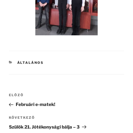
KATEGÓRIÁK
ÁLTALÁNOS
Bejegyzés
Korábbi
ELŐZŐ
navigáció
bejegyzés
Februári e-matek!
Következő
KÖVETKEZŐ
bejegyzés
Szülők 21. Jótékonysági bálja – 3