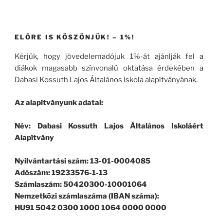
ELŐRE IS KÖSZÖNJÜK! – 1%!
Kérjük, hogy jövedelemadójuk 1%-át ajánlják fel a
diákok magasabb színvonalú oktatása érdekében a
Dabasi Kossuth Lajos Általános Iskola alapítványának.
Az alapítványunk adatai:
Név: Dabasi Kossuth Lajos Általános Iskoláért
Alapítvány
Nyilvántartási szám: 13-01-0004085
Adószám: 19233576-1-13
Számlaszám: 50420300-10001064
Nemzetközi számlaszáma (IBAN száma):
HU91 5042 0300 1000 1064 0000 0000