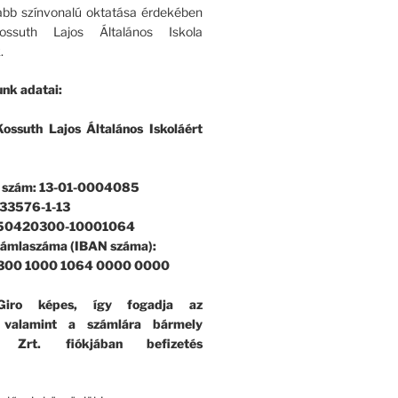
bb színvonalú oktatása érdekében
ssuth Lajos Általános Iskola
.
nk adatai:
ossuth Lajos Általános Iskoláért
i szám: 13-01-0004085
33576-1-13
 50420300-10001064
zámlaszáma (IBAN száma):
300 1000 1064 0000 0000
iro képes, így fogadja az
, valamint a számlára bármely
k Zrt. fiókjában befizetés