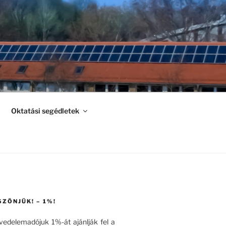
Oktatási segédletek
SZÖNJÜK! – 1%!
övedelemadójuk 1%-át ajánlják fel a