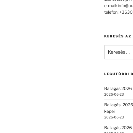
e-mail: info@a
telefon: +36
KERESÉS AZ
Keresés
a
következő
kifejezésre:
LEGUTÓBBI 
Ballagás 2026 
2026-06-23
Ballagás 2026
képei
2026-06-23
Ballagás 2026 –