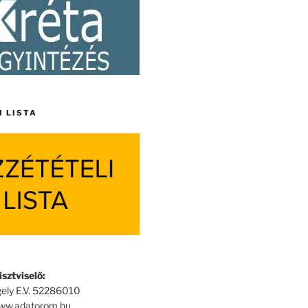
I LISTA
sztviselő:
ely E.V. 52286010
www.adatorom.hu