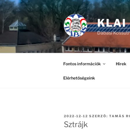
Tartalomhoz
KLAI
Dabasi Kossuth
Fontos információk
Hírek
Elérhetőségeink
BEKÜLDVE:
2022-12-12
SZERZŐ:
TAMÁS R
Sztrájk