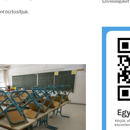
Szívességüket e
t biztosítjuk.