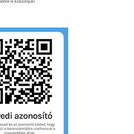
lőre is köszönjük!