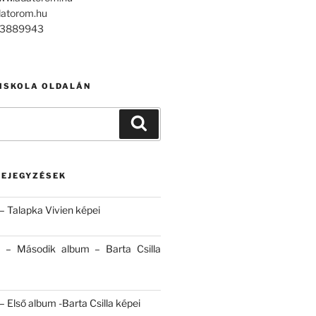
datorom.hu
303889943
 ISKOLA OLDALÁN
Keresés
BEJEGYZÉSEK
– Talapka Vivien képei
 – Második album – Barta Csilla
 Első album -Barta Csilla képei