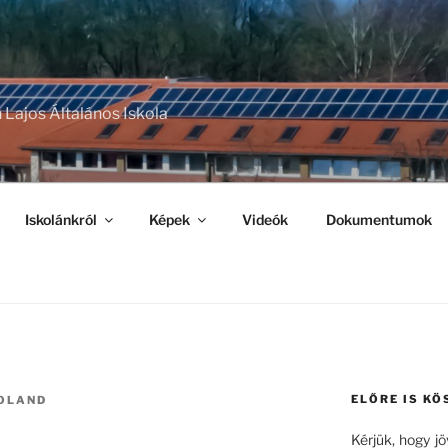
 Lajos Általános Iskola
Iskolánkról
Képek
Videók
Dokumentumok
ELŐRE IS KÖ
OLAND
Kérjük, hogy j