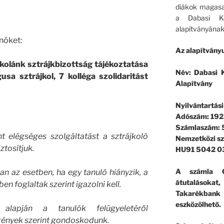
diákok magasa
a Dabasi Ko
alapítványának
nöket:
Az alapítványu
skolánk sztrájkbizottság tájékoztatása
Név: Dabasi K
sa sztrájkol, 7 kolléga szolidaritást
Alapítvány
Nyilvántartás
Adószám: 192
Számlaszám:
nt elégséges szolgáltatást a sztrájkoló
Nemzetközi s
ztosítjuk.
HU91 5042 0
A számla G
n az esetben, ha egy tanuló hiányzik, a
átutalásokat
en foglaltak szerint igazolni kell.
Takarékban
eszközölhető.
 alapján a tanulók felügyeletéről
gények szerint gondoskodunk.