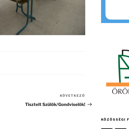
KÖVETKEZŐ
Következő
bejegyzés
Tisztelt Szülők/Gondviselők!
KÖZÖSSÉGI 