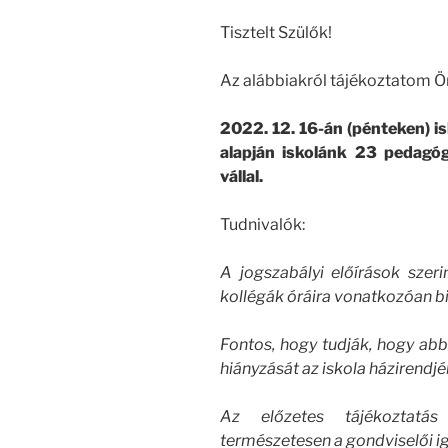
Tisztelt Szülők!
Az alábbiakról tájékoztatom Ö
2022. 12. 16-án (pénteken) i
alapján iskolánk 23 pedagógu
vállal.
Tudnivalók:
A jogszabályi előírások szeri
kollégák óráira vonatkozóan bi
Fontos, hogy tudják, hogy abba
hiányzását az iskola házirendjéb
Az előzetes tájékoztatás
természetesen a gondviselői i