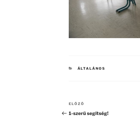
KATEGÓRIÁK
ÁLTALÁNOS
Bejegyzés
Korábbi
ELŐZŐ
navigáció
bejegyzés
1-szerű segítség!