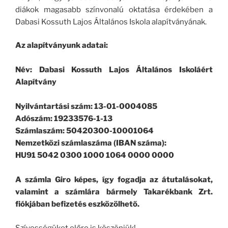
diákok magasabb színvonalú oktatása érdekében a
Dabasi Kossuth Lajos Általános Iskola alapítványának.
Az alapítványunk adatai:
Név: Dabasi Kossuth Lajos Általános Iskoláért
Alapítvány
Nyilvántartási szám: 13-01-0004085
Adószám: 19233576-1-13
Számlaszám: 50420300-10001064
Nemzetközi számlaszáma (IBAN száma):
HU91 5042 0300 1000 1064 0000 0000
A számla Giro képes, így fogadja az átutalásokat,
valamint a számlára bármely Takarékbank Zrt.
fiókjában befizetés eszközölhető.
Szívességüket előre is köszönjük!