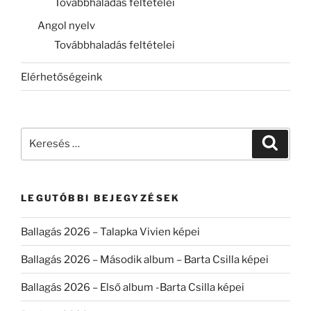
Továbbhaladás feltételei
Angol nyelv
Továbbhaladás feltételei
Elérhetőségeink
Keresés
Keresé
a
következő
kifejezésre:
LEGUTÓBBI BEJEGYZÉSEK
Ballagás 2026 – Talapka Vivien képei
Ballagás 2026 – Második album – Barta Csilla képei
Ballagás 2026 – Első album -Barta Csilla képei