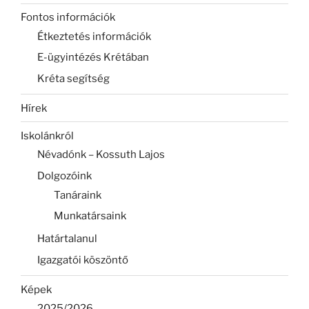
Fontos információk
Étkeztetés információk
E-ügyintézés Krétában
Kréta segítség
Hírek
Iskolánkról
Névadónk – Kossuth Lajos
Dolgozóink
Tanáraink
Munkatársaink
Határtalanul
Igazgatói köszöntő
Képek
2025/2026