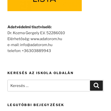
Adatvédelmi tisztviselő:
Dr. Kozma Gergely E.V. 52286010
Elérhetőség: www.adatorom.hu
e-mail: info@adatorom.hu
telefon: +36303889943
KERESÉS AZ ISKOLA OLDALÁN
Keresés
Keresé
a
következő
kifejezésre:
LEGUTÓBBI BEJEGYZÉSEK