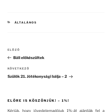
KATEGÓRIÁK
ÁLTALÁNOS
Bejegyzés
Korábbi
ELŐZŐ
navigáció
bejegyzés
Báli előkészültek
Következő
KÖVETKEZŐ
bejegyzés
Szülők 21. Jótékonysági bálja – 2
ELŐRE IS KÖSZÖNJÜK! – 1%!
Kérjük, hogy jövedelemadójuk 1%-át ajánlják fel a