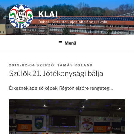
Tartalomhoz
KLAI
Dabasi Kossuth Lajos Általános Iskola
Menü
BEKÜLDVE:
2019-02-04
SZERZŐ:
TAMÁS ROLAND
Szülők 21. Jótékonysági bálja
Érkeznek az első képek. Rögtön elsőre rengeteg…