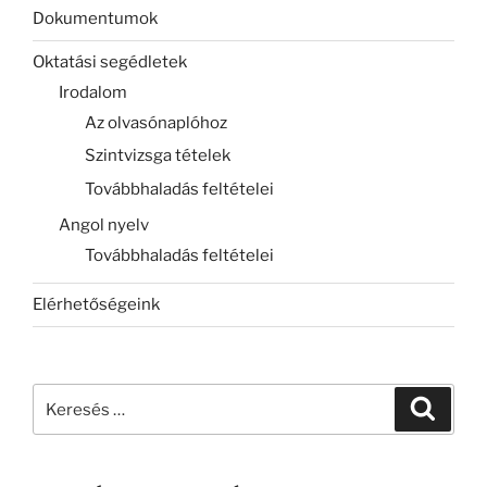
Dokumentumok
Oktatási segédletek
Irodalom
Az olvasónaplóhoz
Szintvizsga tételek
Továbbhaladás feltételei
Angol nyelv
Továbbhaladás feltételei
Elérhetőségeink
Keresés
Keresé
a
következő
kifejezésre: