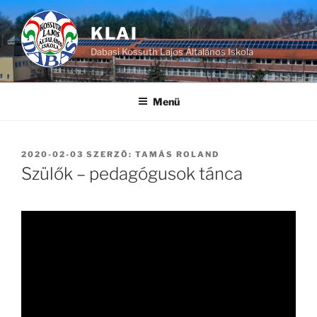
Tartalomhoz
KLAI
Dabasi Kossuth Lajos Általános Iskola
Menü
BEKÜLDVE:
2020-02-03
SZERZŐ:
TAMÁS ROLAND
Szülők – pedagógusok tánca