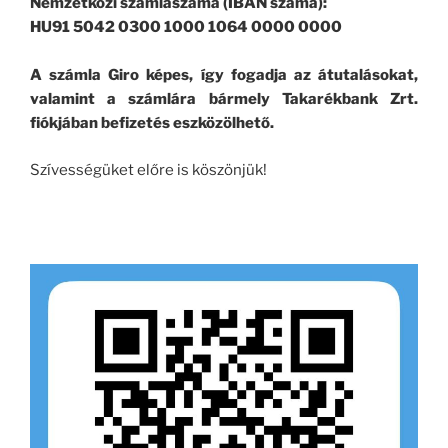
Nemzetközi számlaszáma (IBAN száma):
HU91 5042 0300 1000 1064 0000 0000
A számla Giro képes, így fogadja az átutalásokat,
valamint a számlára bármely Takarékbank Zrt.
fiókjában befizetés eszközölhető.
Szívességüket előre is köszönjük!