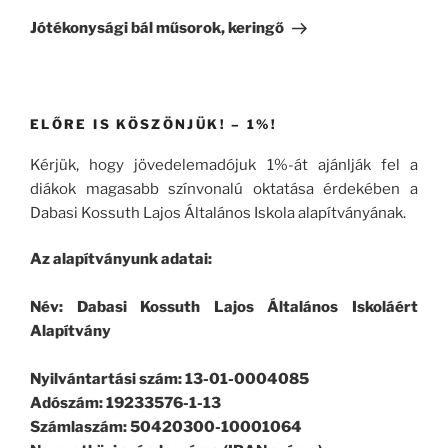
bejegyzés
Jótékonysági bál műsorok, keringő
ELŐRE IS KÖSZÖNJÜK! – 1%!
Kérjük, hogy jövedelemadójuk 1%-át ajánlják fel a
diákok magasabb színvonalú oktatása érdekében a
Dabasi Kossuth Lajos Általános Iskola alapítványának.
Az alapítványunk adatai:
Név: Dabasi Kossuth Lajos Általános Iskoláért
Alapítvány
Nyilvántartási szám: 13-01-0004085
Adószám: 19233576-1-13
Számlaszám: 50420300-10001064