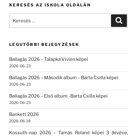
KERESÉS AZ ISKOLA OLDALÁN
Keresés
Keresé
a
következő
kifejezésre:
LEGUTÓBBI BEJEGYZÉSEK
Ballagás 2026 – Talapka Vivien képei
2026-06-23
Ballagás 2026 – Második album – Barta Csilla képei
2026-06-23
Ballagás 2026 – Első album -Barta Csilla képei
2026-06-23
Bankett 2026
2026-06-18
Kossuth-nap 2026 – Tamás Roland képei 3 (kivéve,