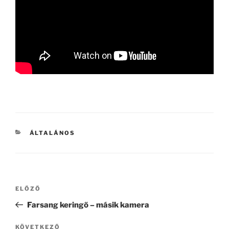
KATEGÓRIÁK
ÁLTALÁNOS
Bejegyzés
Korábbi
ELŐZŐ
navigáció
bejegyzés
Farsang keringő – másik kamera
Következő
KÖVETKEZŐ