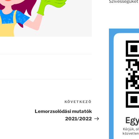
Szívességüket e
KÖVETKEZŐ
Következő
bejegyzés
Lemorzsolódási mutatók
2021/2022