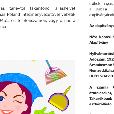
diákok magasa
s tanévtől takarítónői álláshelyet
a Dabasi Ko
más Roland intézményvezetővel vehetik
alapítványának
4511-es telefonszámon, vagy online a
Az alapítványu
ímen.
Név: Dabasi K
Alapítvány
Nyilvántartás
Adószám: 192
Számlaszám:
Nemzetközi s
HU91 5042 0
A számla G
átutalásokat
Takarékban
eszközölhető.