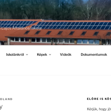
 Lajos Általános Iskola
Iskolánkról
Képek
Videók
Dokumentumok
ELŐRE IS KÖ
ROLAND
y
Kérjük, hogy j