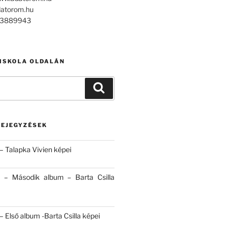
datorom.hu
303889943
 ISKOLA OLDALÁN
Keresés
BEJEGYZÉSEK
– Talapka Vivien képei
 – Második album – Barta Csilla
 Első album -Barta Csilla képei