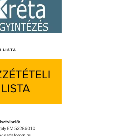
I LISTA
sztviselő:
ely E.V. 52286010
www.adatorom.hu