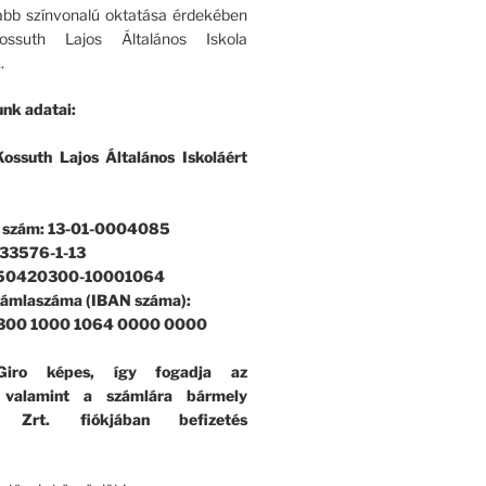
bb színvonalú oktatása érdekében
ssuth Lajos Általános Iskola
.
nk adatai:
ossuth Lajos Általános Iskoláért
i szám: 13-01-0004085
33576-1-13
 50420300-10001064
zámlaszáma (IBAN száma):
300 1000 1064 0000 0000
iro képes, így fogadja az
, valamint a számlára bármely
k Zrt. fiókjában befizetés