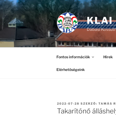
Tartalomhoz
KLAI
Dabasi Kossuth
Fontos információk
Hírek
Elérhetőségeink
BEKÜLDVE:
2022-07-28
SZERZŐ:
TAMÁS 
Takarítónő álláshel