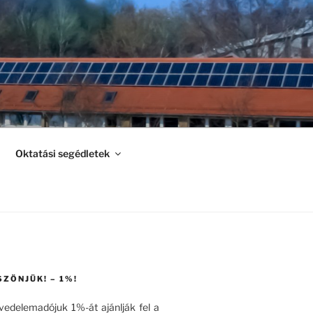
Oktatási segédletek
SZÖNJÜK! – 1%!
övedelemadójuk 1%-át ajánlják fel a