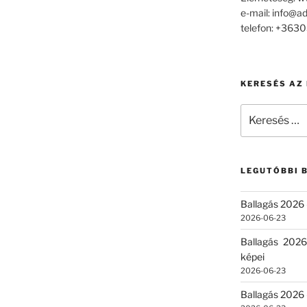
e-mail: info@a
telefon: +36
KERESÉS AZ
Keresés
a
következő
kifejezésre:
LEGUTÓBBI 
Ballagás 2026 
2026-06-23
Ballagás 2026
képei
2026-06-23
Ballagás 2026 –