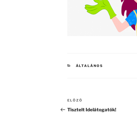
KATEGÓRIÁK
ÁLTALÁNOS
Bejegyzés
Korábbi
ELŐZŐ
navigáció
bejegyzés
Tisztelt Idelátogatók!