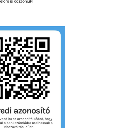
lőre is köszönjük!