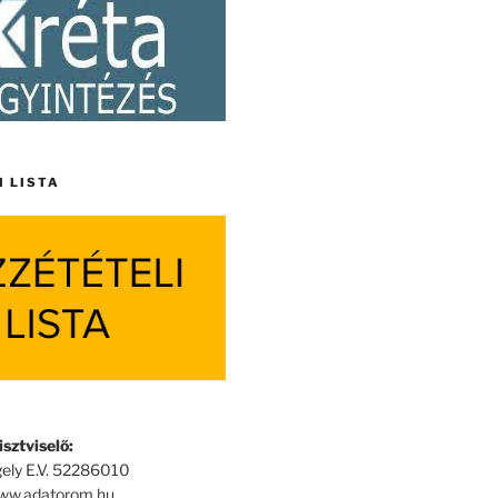
I LISTA
sztviselő:
ely E.V. 52286010
www.adatorom.hu