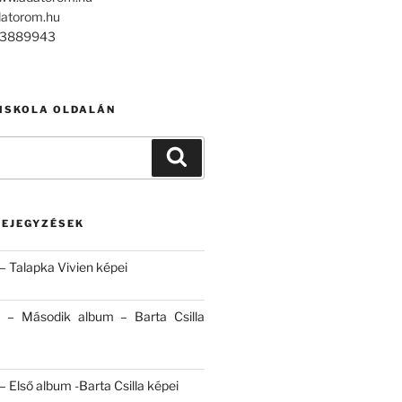
datorom.hu
303889943
 ISKOLA OLDALÁN
Keresés
BEJEGYZÉSEK
– Talapka Vivien képei
 – Második album – Barta Csilla
 Első album -Barta Csilla képei