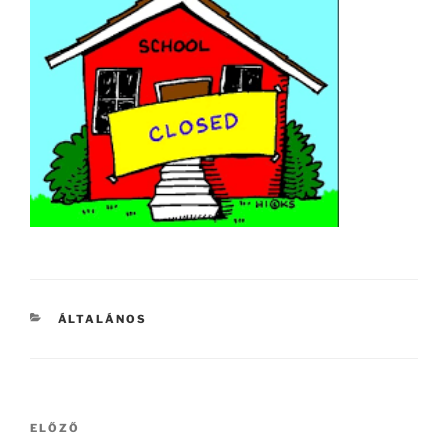
KATEGÓRIÁK
ÁLTALÁNOS
Bejegyzés
Korábbi
ELŐZŐ
navigáció