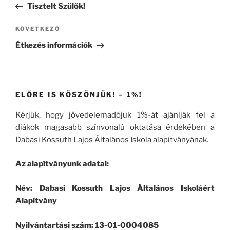
bejegyzés
Tisztelt Szülők!
Következő
KÖVETKEZŐ
bejegyzés
Étkezés információk
ELŐRE IS KÖSZÖNJÜK! – 1%!
Kérjük, hogy jövedelemadójuk 1%-át ajánlják fel a
diákok magasabb színvonalú oktatása érdekében a
Dabasi Kossuth Lajos Általános Iskola alapítványának.
Az alapítványunk adatai:
Név: Dabasi Kossuth Lajos Általános Iskoláért
Alapítvány
Nyilvántartási szám: 13-01-0004085