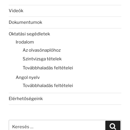
Videók
Dokumentumok
Oktatási segédletek
Irodalom
Az olvasónaplóhoz
Szintvizsga tételek
Továbbhaladás feltételei
Angol nyelv
Továbbhaladás feltételei
Elérhetőségeink
Keresés
Keresé