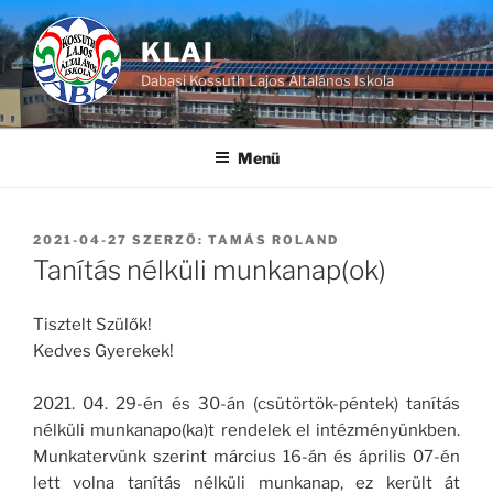
Tartalomhoz
KLAI
Dabasi Kossuth Lajos Általános Iskola
Menü
BEKÜLDVE:
2021-04-27
SZERZŐ:
TAMÁS ROLAND
Tanítás nélküli munkanap(ok)
Tisztelt Szülők!
Kedves Gyerekek!
2021. 04. 29-én és 30-án (csütörtök-péntek) tanítás
nélküli munkanapo(ka)t rendelek el intézményünkben.
Munkatervünk szerint március 16-án és április 07-én
lett volna tanítás nélküli munkanap, ez került át