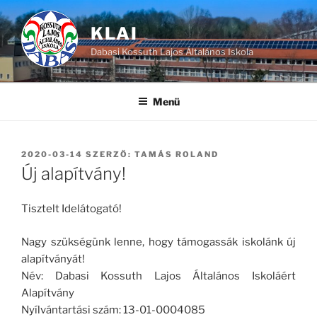
Tartalomhoz
KLAI
Dabasi Kossuth Lajos Általános Iskola
Menü
BEKÜLDVE:
2020-03-14
SZERZŐ:
TAMÁS ROLAND
Új alapítvány!
Tisztelt Idelátogató!
Nagy szükségünk lenne, hogy támogassák iskolánk új
alapítványát!
Név: Dabasi Kossuth Lajos Általános Iskoláért
Alapítvány
Nyílvántartási szám: 13-01-0004085