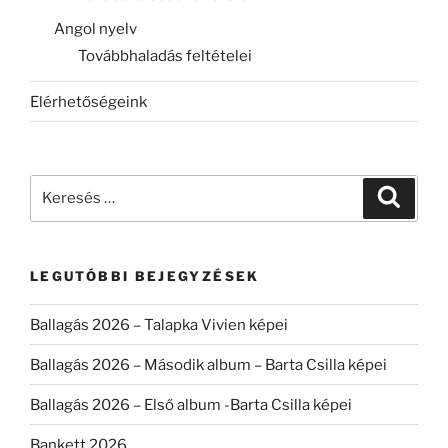
Angol nyelv
Továbbhaladás feltételei
Elérhetőségeink
Keresés
Keresé
a
következő
kifejezésre:
LEGUTÓBBI BEJEGYZÉSEK
Ballagás 2026 – Talapka Vivien képei
Ballagás 2026 – Második album – Barta Csilla képei
Ballagás 2026 – Első album -Barta Csilla képei
Bankett 2026