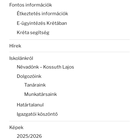
Fontos információk
Étkeztetés információk
E-ügyintézés Krétában
Kréta segítség
Hírek
Iskolánkról
Névadónk – Kossuth Lajos
Dolgozóink
Tanáraink
Munkatársaink
Határtalanul
Igazgatói köszöntő
Képek
2025/2026