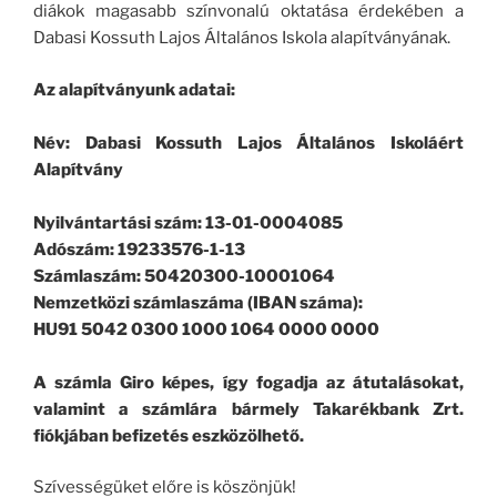
diákok magasabb színvonalú oktatása érdekében a
Dabasi Kossuth Lajos Általános Iskola alapítványának.
Az alapítványunk adatai:
Név: Dabasi Kossuth Lajos Általános Iskoláért
Alapítvány
Nyilvántartási szám: 13-01-0004085
Adószám: 19233576-1-13
Számlaszám: 50420300-10001064
Nemzetközi számlaszáma (IBAN száma):
HU91 5042 0300 1000 1064 0000 0000
A számla Giro képes, így fogadja az átutalásokat,
valamint a számlára bármely Takarékbank Zrt.
fiókjában befizetés eszközölhető.
Szívességüket előre is köszönjük!