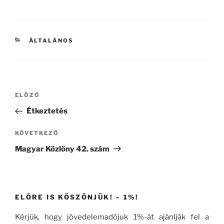
KATEGÓRIÁK
ÁLTALÁNOS
Bejegyzés
Korábbi
ELŐZŐ
navigáció
bejegyzés
Étkeztetés
Következő
KÖVETKEZŐ
bejegyzés
Magyar Közlöny 42. szám
ELŐRE IS KÖSZÖNJÜK! – 1%!
Kérjük, hogy jövedelemadójuk 1%-át ajánlják fel a