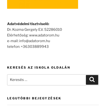
Adatvédelmi tisztviselő:
Dr. Kozma Gergely E.V. 52286010
Elérhetőség: www.adatorom.hu
e-mail: info@adatorom.hu
telefon: +36303889943
KERESÉS AZ ISKOLA OLDALÁN
Keresés
Keresé
a
következő
kifejezésre:
LEGUTÓBBI BEJEGYZÉSEK