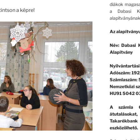
diákok magasa
intson a képre!
a Dabasi Ko
alapítványának
Az alapítványu
Név: Dabasi K
Alapítvány
Nyilvántartás
Adószám: 192
Számlaszám:
Nemzetközi s
HU91 5042 0
A számla G
átutalásokat
Takarékban
eszközölhető.