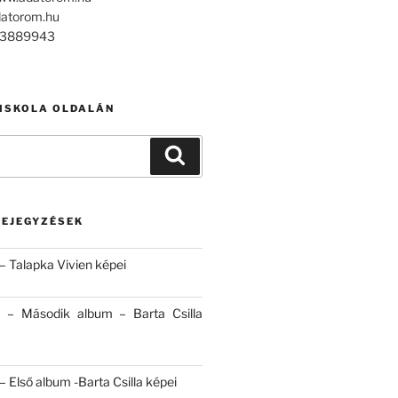
datorom.hu
303889943
 ISKOLA OLDALÁN
Keresés
BEJEGYZÉSEK
– Talapka Vivien képei
 – Második album – Barta Csilla
 Első album -Barta Csilla képei