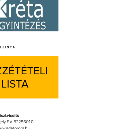
I LISTA
sztviselő:
ely E.V. 52286010
www.adatorom.hu