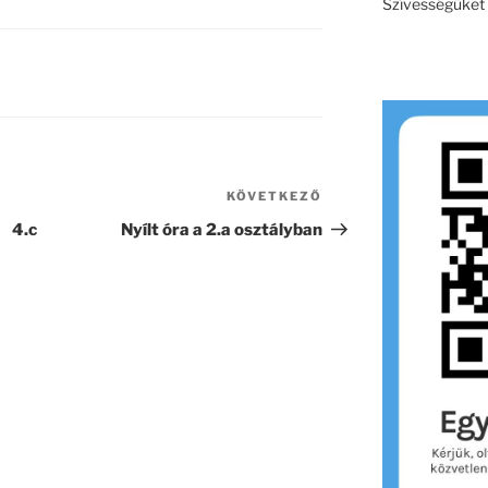
Szívességüket e
KÖVETKEZŐ
Következő
bejegyzés
 4.c
Nyílt óra a 2.a osztályban