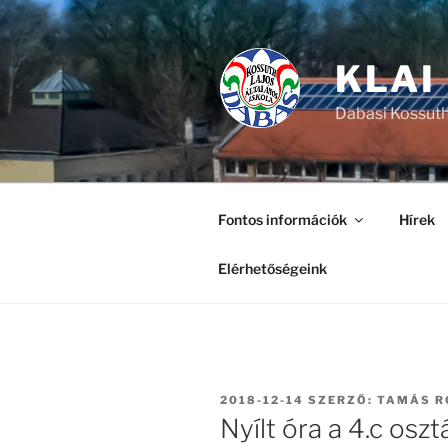
Tartalomhoz
KLAI
Dabasi Kossuth
Fontos információk
Hírek
Elérhetőségeink
BEKÜLDVE:
2018-12-14
SZERZŐ:
TAMÁS R
Nyílt óra a 4.c osz