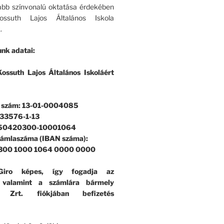
bb színvonalú oktatása érdekében
ssuth Lajos Általános Iskola
.
nk adatai:
ossuth Lajos Általános Iskoláért
i szám: 13-01-0004085
33576-1-13
 50420300-10001064
zámlaszáma (IBAN száma):
300 1000 1064 0000 0000
iro képes, így fogadja az
, valamint a számlára bármely
k Zrt. fiókjában befizetés