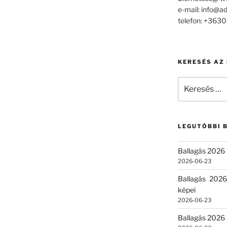
e-mail: info@a
telefon: +36
KERESÉS AZ
Keresés
a
következő
kifejezésre:
LEGUTÓBBI 
Ballagás 2026 
2026-06-23
Ballagás 2026
képei
2026-06-23
Ballagás 2026 –