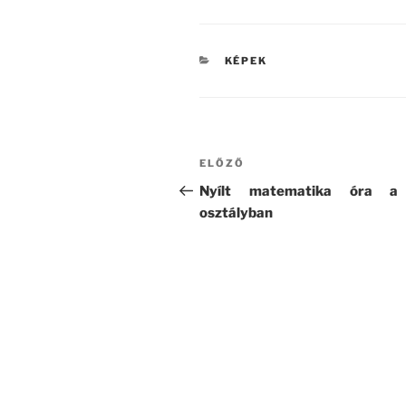
KATEGÓRIÁK
KÉPEK
Bejegyzés
Korábbi
ELŐZŐ
navigáció
bejegyzés
Nyílt matematika óra a
osztályban