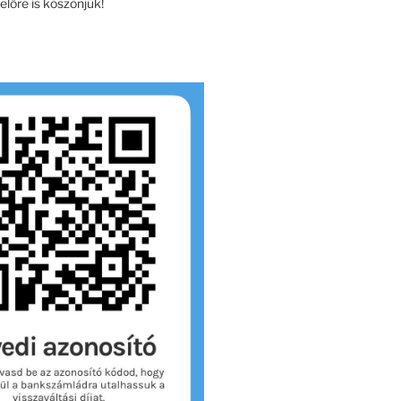
lőre is köszönjük!