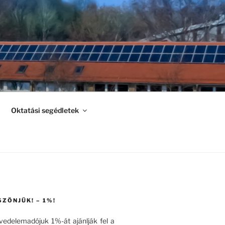
Oktatási segédletek
SZÖNJÜK! – 1%!
övedelemadójuk 1%-át ajánlják fel a