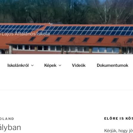
 Lajos Általános Iskola
Iskolánkról
Képek
Videók
Dokumentumok
ELŐRE IS KÖ
OLAND
tályban
Kérjük, hogy j