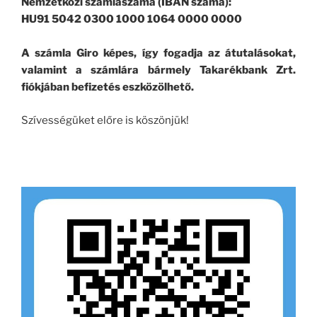
Nemzetközi számlaszáma (IBAN száma):
HU91 5042 0300 1000 1064 0000 0000
A számla Giro képes, így fogadja az átutalásokat,
valamint a számlára bármely Takarékbank Zrt.
fiókjában befizetés eszközölhető.
Szívességüket előre is köszönjük!