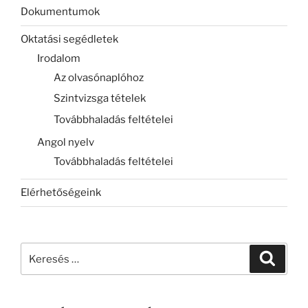
Dokumentumok
Oktatási segédletek
Irodalom
Az olvasónaplóhoz
Szintvizsga tételek
Továbbhaladás feltételei
Angol nyelv
Továbbhaladás feltételei
Elérhetőségeink
Keresés
Keresé
a
következő
kifejezésre: