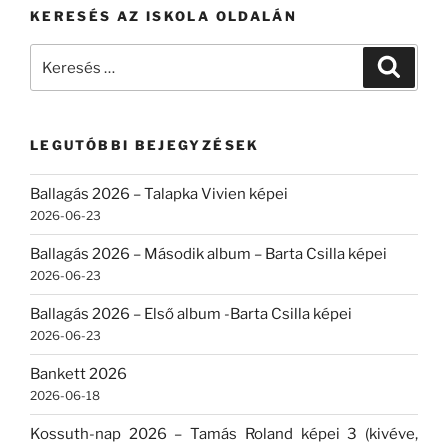
KERESÉS AZ ISKOLA OLDALÁN
Keresés
Keresé
a
következő
kifejezésre:
LEGUTÓBBI BEJEGYZÉSEK
Ballagás 2026 – Talapka Vivien képei
2026-06-23
Ballagás 2026 – Második album – Barta Csilla képei
2026-06-23
Ballagás 2026 – Első album -Barta Csilla képei
2026-06-23
Bankett 2026
2026-06-18
Kossuth-nap 2026 – Tamás Roland képei 3 (kivéve,