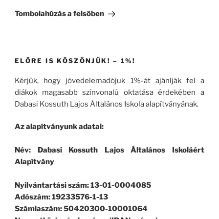
bejegyzés
Tombolahúzás a felsőben
ELŐRE IS KÖSZÖNJÜK! – 1%!
Kérjük, hogy jövedelemadójuk 1%-át ajánlják fel a
diákok magasabb színvonalú oktatása érdekében a
Dabasi Kossuth Lajos Általános Iskola alapítványának.
Az alapítványunk adatai:
Név: Dabasi Kossuth Lajos Általános Iskoláért
Alapítvány
Nyilvántartási szám: 13-01-0004085
Adószám: 19233576-1-13
Számlaszám: 50420300-10001064