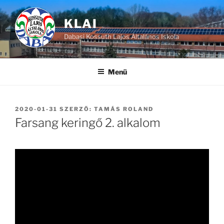
Tartalomhoz
KLAI
Dabasi Kossuth Lajos Általános Iskola
Menü
BEKÜLDVE:
2020-01-31
SZERZŐ:
TAMÁS ROLAND
Farsang keringő 2. alkalom