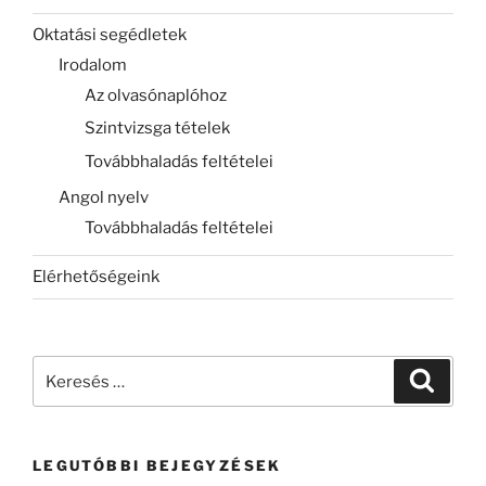
Oktatási segédletek
Irodalom
Az olvasónaplóhoz
Szintvizsga tételek
Továbbhaladás feltételei
Angol nyelv
Továbbhaladás feltételei
Elérhetőségeink
Keresés
Keresé
a
következő
kifejezésre:
LEGUTÓBBI BEJEGYZÉSEK