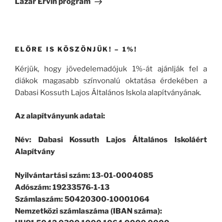
Lázár Ervin program
ELŐRE IS KÖSZÖNJÜK! – 1%!
Kérjük, hogy jövedelemadójuk 1%-át ajánlják fel a
diákok magasabb színvonalú oktatása érdekében a
Dabasi Kossuth Lajos Általános Iskola alapítványának.
Az alapítványunk adatai:
Név: Dabasi Kossuth Lajos Általános Iskoláért
Alapítvány
Nyilvántartási szám: 13-01-0004085
Adószám: 19233576-1-13
Számlaszám: 50420300-10001064
Nemzetközi számlaszáma (IBAN száma):