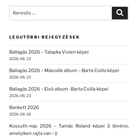
Keresés
Keresé
a
következő
kifejezésre:
LEGUTÓBBI BEJEGYZÉSEK
Ballagás 2026 – Talapka Vivien képei
2026-06-23
Ballagás 2026 – Második album – Barta Csilla képei
2026-06-23
Ballagás 2026 – Első album -Barta Csilla képei
2026-06-23
Bankett 2026
2026-06-18
Kossuth-nap 2026 – Tamás Roland képei 3 (kivéve,
amelyiken rajta van :-))