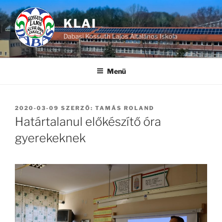
Tartalomhoz
KLAI
Dabasi Kossuth Lajos Általános Iskola
Menü
BEKÜLDVE:
2020-03-09
SZERZŐ:
TAMÁS ROLAND
Határtalanul előkészítő óra
gyerekeknek