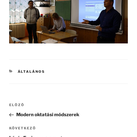
KATEGÓRIÁK
ÁLTALÁNOS
Bejegyzés
Korábbi
ELŐZŐ
navigáció
bejegyzés
Modern oktatási módszerek
Következő
KÖVETKEZŐ
bejegyzés