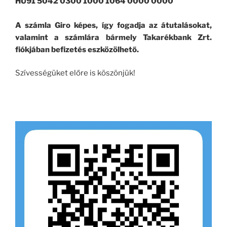
HU91 5042 0300 1000 1064 0000 0000
A számla Giro képes, így fogadja az átutalásokat,
valamint a számlára bármely Takarékbank Zrt.
fiókjában befizetés eszközölhető.
Szívességüket előre is köszönjük!