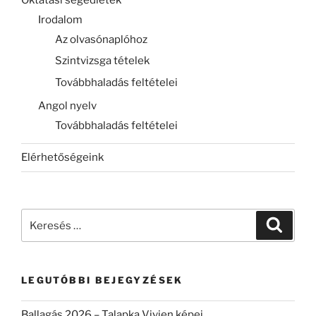
Oktatási segédletek
Irodalom
Az olvasónaplóhoz
Szintvizsga tételek
Továbbhaladás feltételei
Angol nyelv
Továbbhaladás feltételei
Elérhetőségeink
Keresés
Keresé
a
következő
kifejezésre:
LEGUTÓBBI BEJEGYZÉSEK
Ballagás 2026 – Talapka Vivien képei