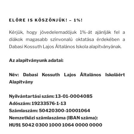
ELŐRE IS KÖSZÖNJÜK! – 1%!
Kérjük, hogy jövedelemadójuk 1%-át ajánlják fel a
diákok magasabb színvonalú oktatása érdekében a
Dabasi Kossuth Lajos Általános Iskola alapítványának.
Az alapítványunk adatai:
Név: Dabasi Kossuth Lajos Általános Iskoláért
Alapítvány
Nyilvántartási szám: 13-01-0004085
Adószám: 19233576-1-13
Számlaszám: 50420300-10001064
Nemzetközi számlaszáma (IBAN száma):
HU91 5042 0300 1000 1064 0000 0000