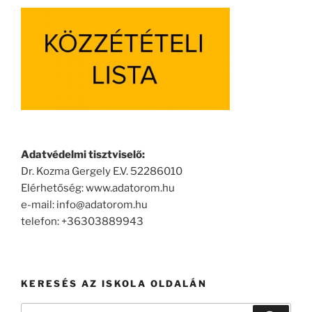
Adatvédelmi tisztviselő:
Dr. Kozma Gergely E.V. 52286010
Elérhetőség: www.adatorom.hu
e-mail: info@adatorom.hu
telefon: +36303889943
KERESÉS AZ ISKOLA OLDALÁN
Keresés