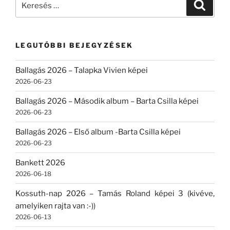
Keresé
a
következő
kifejezésre:
LEGUTÓBBI BEJEGYZÉSEK
Ballagás 2026 – Talapka Vivien képei
2026-06-23
Ballagás 2026 – Második album – Barta Csilla képei
2026-06-23
Ballagás 2026 – Első album -Barta Csilla képei
2026-06-23
Bankett 2026
2026-06-18
Kossuth-nap 2026 – Tamás Roland képei 3 (kivéve,
amelyiken rajta van :-))
2026-06-13