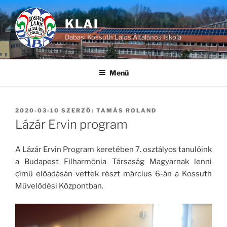
Tartalomhoz
KLAI
Dabasi Kossuth Lajos Általános Iskola
Menü
BEKÜLDVE:
2020-03-10
SZERZŐ:
TAMÁS ROLAND
Lázár Ervin program
A Lázár Ervin Program keretében 7. osztályos tanulóink
a Budapest Filharmónia Társaság Magyarnak lenni
című előadásán vettek részt március 6-án a Kossuth
Művelődési Központban.