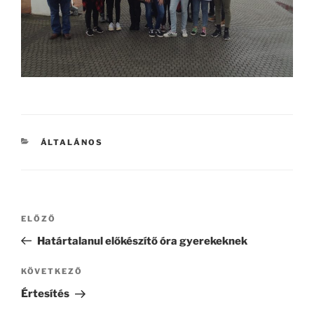
KATEGÓRIÁK
ÁLTALÁNOS
Bejegyzés
Korábbi
ELŐZŐ
navigáció
bejegyzés
Határtalanul előkészítő óra gyerekeknek
Következő
KÖVETKEZŐ
bejegyzés
Értesítés