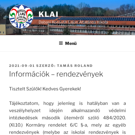
Tartalomhoz
KLAI
Dabasi Kossuth Lajos Általános Iskola
Menü
BEKÜLDVE:
2021-09-01
SZERZŐ:
TAMÁS ROLAND
Információk – rendezvények
Tisztelt Szülők! Kedves Gyerekek!
Tájékoztatom, hogy jelenleg is hatályban van a
veszélyhelyzet idején alkalmazandó védelmi
intézkedések második üteméről szóló 484/2020.
(XI.10.) Kormány rendelet 6/C §-a, mely az egyéb
rendezvények (melybe az iskolai rendezvények is