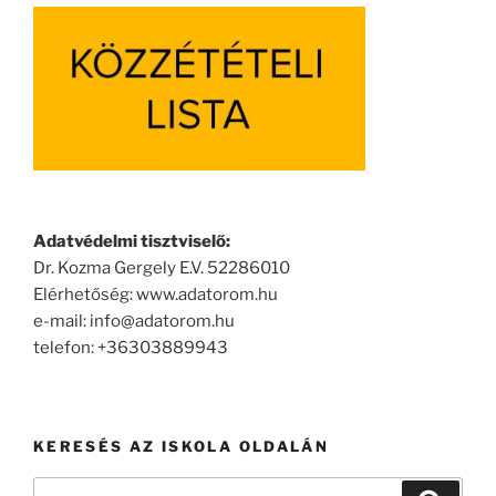
Adatvédelmi tisztviselő:
Dr. Kozma Gergely E.V. 52286010
Elérhetőség: www.adatorom.hu
e-mail: info@adatorom.hu
telefon: +36303889943
KERESÉS AZ ISKOLA OLDALÁN
Keresés