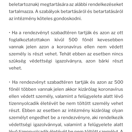
beletartoznak) megtartására az alábbi rendelkezéseket
tartalmazza. A szabályok betartásáról és betartatásáról
az intézmény köteles gondoskodni.
• Ha a rendezvényt szabadtéren tartják és azon az ott
foglalkoztatottakon kívül 500 főnél kevesebben
vannak jelen azon a koronavírus ellen nem védett
személy is részt vehet. Tehát ebben az esetben nincs
szükség védettségi igazolványra, azon bárki részt
vehet.
• Ha rendezvényt szabadtéren tartják és azon az 500
főnél többen vannak jelen akkor kizárólag koronavírus
ellen védett személy, valamint a felügyelete alatt lévő
tizennyolcadik életévét be nem töltött személy vehet
részt. Ebben az esetben az intézmény kizárólag olyan
személyt engedhet be a rendezvényre, aki rendelkezik
védettségi igazolvánnyal, valamint a felügyelete alatt
lévő tizennyolcadik életévét be nem töltött személyt. A