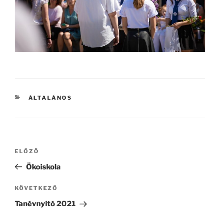
KATEGÓRIÁK
ÁLTALÁNOS
Bejegyzés
Korábbi
ELŐZŐ
navigáció
bejegyzés
Ökoiskola
Következő
KÖVETKEZŐ
bejegyzés
Tanévnyitó 2021