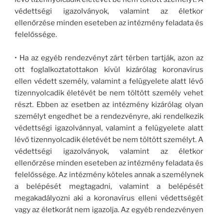
védettségi igazolványok, valamint az életkor
ellenőrzése minden eseteben az intézmény feladata és
felelőssége.
• Ha az egyéb rendezvényt zárt térben tartják, azon az
ott foglalkoztatottakon kívül kizárólag koronavírus
ellen védett személy, valamint a felügyelete alatt lévő
tizennyolcadik életévét be nem töltött személy vehet
részt. Ebben az esetben az intézmény kizárólag olyan
személyt engedhet be a rendezvényre, aki rendelkezik
védettségi igazolvánnyal, valamint a felügyelete alatt
lévő tizennyolcadik életévét be nem töltött személyt. A
védettségi igazolványok, valamint az életkor
ellenőrzése minden eseteben az intézmény feladata és
felelőssége. Az intézmény köteles annak a személynek
a belépését megtagadni, valamint a belépését
megakadályozni aki a koronavírus elleni védettségét
vagy az életkorát nem igazolja. Az egyéb rendezvényen