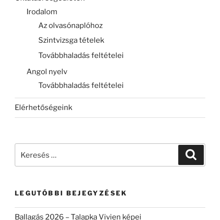
Irodalom
Az olvasónaplóhoz
Szintvizsga tételek
Továbbhaladás feltételei
Angol nyelv
Továbbhaladás feltételei
Elérhetőségeink
Keresés
Keresé
a
következő
kifejezésre:
LEGUTÓBBI BEJEGYZÉSEK
Ballagás 2026 – Talapka Vivien képei