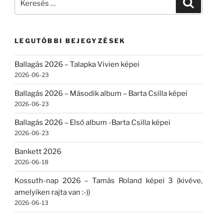
Keresé
a
következő
kifejezésre:
LEGUTÓBBI BEJEGYZÉSEK
Ballagás 2026 – Talapka Vivien képei
2026-06-23
Ballagás 2026 – Második album – Barta Csilla képei
2026-06-23
Ballagás 2026 – Első album -Barta Csilla képei
2026-06-23
Bankett 2026
2026-06-18
Kossuth-nap 2026 – Tamás Roland képei 3 (kivéve,
amelyiken rajta van :-))
2026-06-13