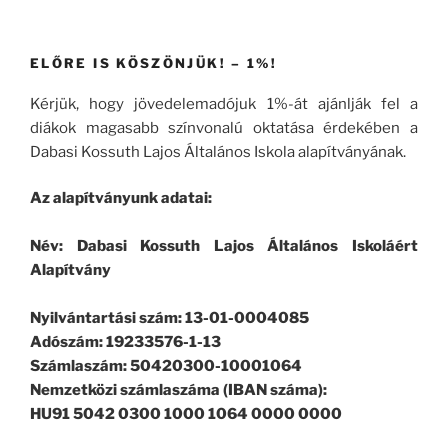
ELŐRE IS KÖSZÖNJÜK! – 1%!
Kérjük, hogy jövedelemadójuk 1%-át ajánlják fel a
diákok magasabb színvonalú oktatása érdekében a
Dabasi Kossuth Lajos Általános Iskola alapítványának.
Az alapítványunk adatai:
Név: Dabasi Kossuth Lajos Általános Iskoláért
Alapítvány
Nyilvántartási szám: 13-01-0004085
Adószám: 19233576-1-13
Számlaszám: 50420300-10001064
Nemzetközi számlaszáma (IBAN száma):
HU91 5042 0300 1000 1064 0000 0000