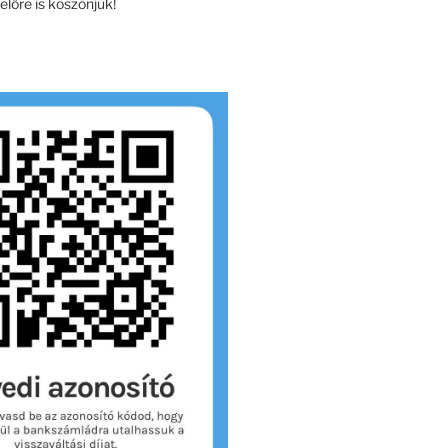
lőre is köszönjük!