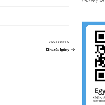
Szívességüket e
KÖVETKEZŐ
Következő
bejegyzés
Étkezés igény