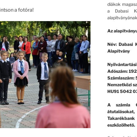
diákok magasa
ntson a fotóra!
a Dabasi Ko
alapítványának
Az alapítványu
Név: Dabasi K
Alapítvány
Nyilvántartás
Adószám: 192
Számlaszám:
Nemzetközi s
HU91 5042 0
A számla G
átutalásokat
Takarékban
eszközölhető.