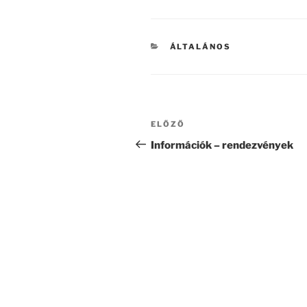
KATEGÓRIÁK
ÁLTALÁNOS
Bejegyzés
Korábbi
ELŐZŐ
navigáció
bejegyzés
Információk – rendezvények