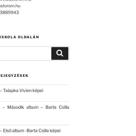
datorom.hu
303889943
 ISKOLA OLDALÁN
Keresés
BEJEGYZÉSEK
– Talapka Vivien képei
 – Második album – Barta Csilla
 Első album -Barta Csilla képei