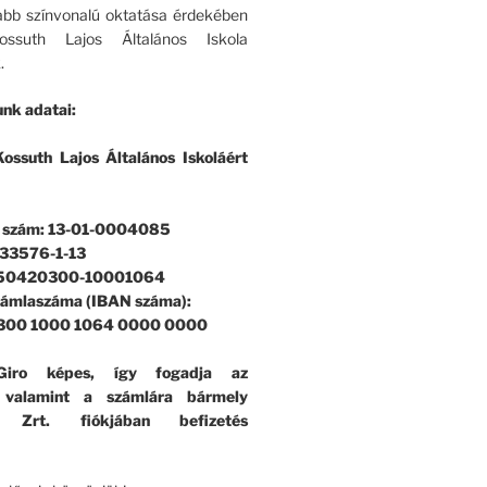
bb színvonalú oktatása érdekében
ssuth Lajos Általános Iskola
.
nk adatai:
ossuth Lajos Általános Iskoláért
i szám: 13-01-0004085
33576-1-13
 50420300-10001064
zámlaszáma (IBAN száma):
300 1000 1064 0000 0000
iro képes, így fogadja az
, valamint a számlára bármely
k Zrt. fiókjában befizetés