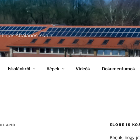
 Lajos Általános Iskola
Iskolánkról
Képek
Videók
Dokumentumok
ELŐRE IS KÖ
ROLAND
Kérjük, hogy j