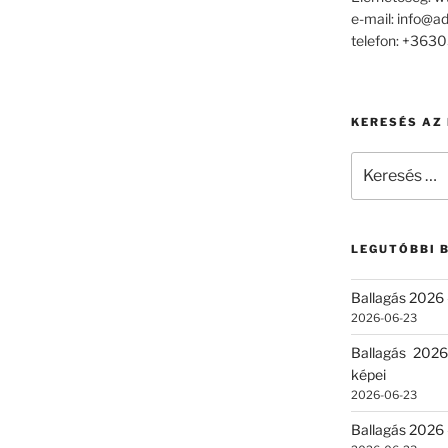
e-mail: info@a
telefon: +36
KERESÉS AZ
Keresés
a
következő
kifejezésre:
LEGUTÓBBI 
Ballagás 2026 
2026-06-23
Ballagás 2026
képei
2026-06-23
Ballagás 2026 –