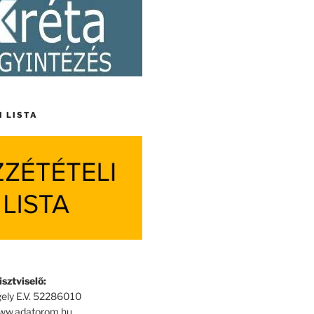
I LISTA
sztviselő:
ely E.V. 52286010
www.adatorom.hu