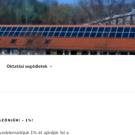
Oktatási segédletek
SZÖNJÜK! – 1%!
övedelemadójuk 1%-át ajánlják fel a