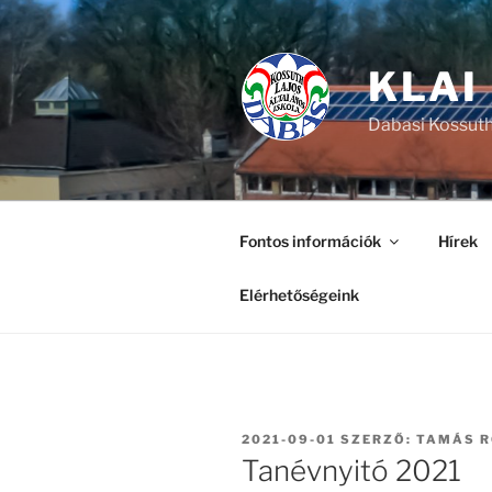
Tartalomhoz
KLAI
Dabasi Kossuth
Fontos információk
Hírek
Elérhetőségeink
BEKÜLDVE:
2021-09-01
SZERZŐ:
TAMÁS 
Tanévnyitó 2021