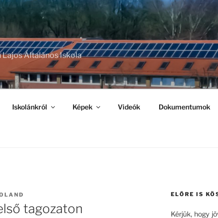
 Lajos Általános Iskola
Iskolánkról
Képek
Videók
Dokumentumok
ELŐRE IS KÖ
OLAND
felső tagozaton
Kérjük, hogy j