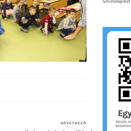
Szívességüket e
KÖVETKEZŐ
Következő
bejegyzés