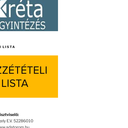
I LISTA
sztviselő:
ely E.V. 52286010
www.adatorom.hu