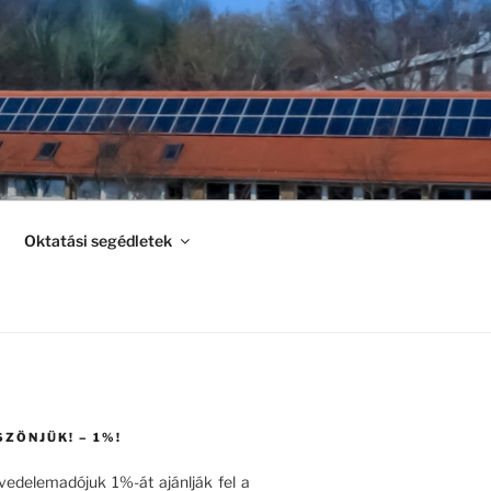
Oktatási segédletek
SZÖNJÜK! – 1%!
övedelemadójuk 1%-át ajánlják fel a