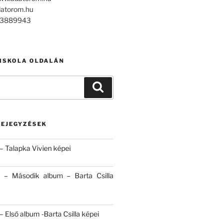
datorom.hu
303889943
 ISKOLA OLDALÁN
Keresés
BEJEGYZÉSEK
– Talapka Vivien képei
 – Második album – Barta Csilla
 Első album -Barta Csilla képei