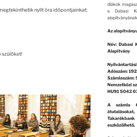
diákok magasa
gtekinthetik nyílt óra időpontjainkat:
a Dabasi Ko
alapítványának
Az alapítványu
Név: Dabasi K
Alapítvány
 szülőket!
Nyilvántartás
Adószám: 192
Számlaszám:
Nemzetközi s
HU91 5042 0
A számla G
átutalásokat
Takarékban
eszközölhető.