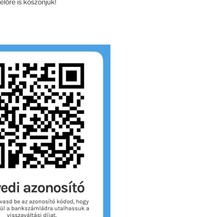
lőre is köszönjük!