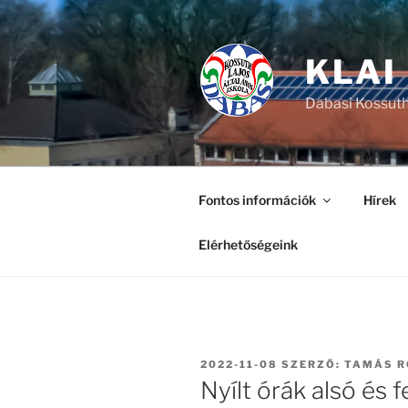
Tartalomhoz
KLAI
Dabasi Kossuth
Fontos információk
Hírek
Elérhetőségeink
BEKÜLDVE:
2022-11-08
SZERZŐ:
TAMÁS R
Nyílt órák alsó és 