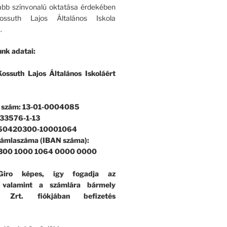
bb színvonalú oktatása érdekében
ssuth Lajos Általános Iskola
.
nk adatai:
ossuth Lajos Általános Iskoláért
i szám: 13-01-0004085
33576-1-13
 50420300-10001064
zámlaszáma (IBAN száma):
300 1000 1064 0000 0000
iro képes, így fogadja az
, valamint a számlára bármely
k Zrt. fiókjában befizetés