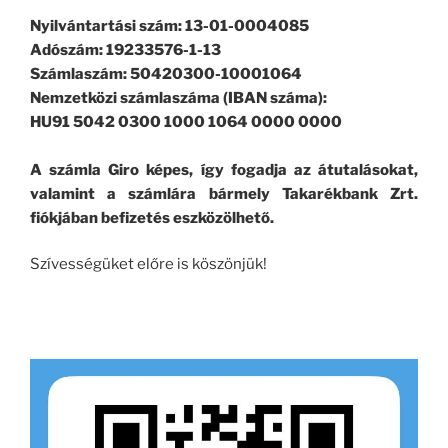
Nyilvántartási szám: 13-01-0004085
Adószám: 19233576-1-13
Számlaszám: 50420300-10001064
Nemzetközi számlaszáma (IBAN száma):
HU91 5042 0300 1000 1064 0000 0000
A számla Giro képes, így fogadja az átutalásokat,
valamint a számlára bármely Takarékbank Zrt.
fiókjában befizetés eszközölhető.
Szívességüket előre is köszönjük!