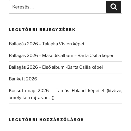
Keresés
Keresé
a
következő
kifejezésre:
LEGUTÓBBI BEJEGYZÉSEK
Ballagás 2026 – Talapka Vivien képei
Ballagás 2026 – Második album – Barta Csilla képei
Ballagás 2026 – Első album -Barta Csilla képei
Bankett 2026
Kossuth-nap 2026 – Tamás Roland képei 3 (kivéve,
amelyiken rajta van :-))
LEGUTÓBBI HOZZÁSZÓLÁSOK