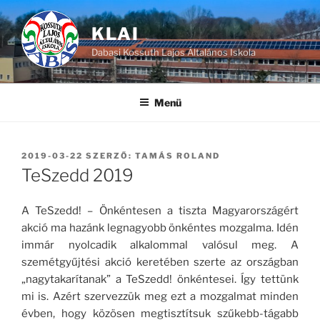
Tartalomhoz
KLAI
Dabasi Kossuth Lajos Általános Iskola
Menü
BEKÜLDVE:
2019-03-22
SZERZŐ:
TAMÁS ROLAND
TeSzedd 2019
A TeSzedd! – Önkéntesen a tiszta Magyarországért
akció ma hazánk legnagyobb önkéntes mozgalma. Idén
immár nyolcadik alkalommal valósul meg. A
szemétgyűjtési akció keretében szerte az országban
„nagytakarítanak” a TeSzedd! önkéntesei. Így tettünk
mi is. Azért szervezzük meg ezt a mozgalmat minden
évben, hogy közösen megtisztítsuk szűkebb-tágabb