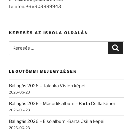
telefon: +36303889943
KERESÉS AZ ISKOLA OLDALÁN
Keresés
Keresé
a
következő
kifejezésre:
LEGUTÓBBI BEJEGYZÉSEK
Ballagás 2026 – Talapka Vivien képei
2026-06-23
Ballagás 2026 – Második album – Barta Csilla képei
2026-06-23
Ballagás 2026 – Első album -Barta Csilla képei
2026-06-23