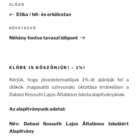
Bejegyzés
Korábbi
ELŐZŐ
navigáció
bejegyzés
Etika / hit- és erkölcstan
Következő
KÖVETKEZŐ
bejegyzés
Néhány fontos tavaszi időpont
ELŐRE IS KÖSZÖNJÜK! – 1%!
Kérjük, hogy jövedelemadójuk 1%-át ajánlják fel a
diákok magasabb színvonalú oktatása érdekében a
Dabasi Kossuth Lajos Általános Iskola alapítványának.
Az alapítványunk adatai:
Név: Dabasi Kossuth Lajos Általános Iskoláért
Alapítvány