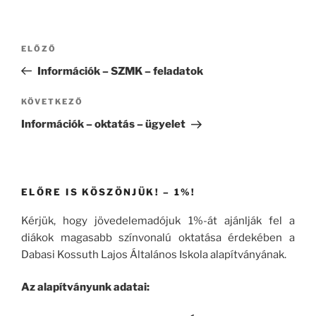
Bejegyzés
Korábbi
ELŐZŐ
navigáció
bejegyzés
Információk – SZMK – feladatok
Következő
KÖVETKEZŐ
bejegyzés
Információk – oktatás – ügyelet
ELŐRE IS KÖSZÖNJÜK! – 1%!
Kérjük, hogy jövedelemadójuk 1%-át ajánlják fel a
diákok magasabb színvonalú oktatása érdekében a
Dabasi Kossuth Lajos Általános Iskola alapítványának.
Az alapítványunk adatai: