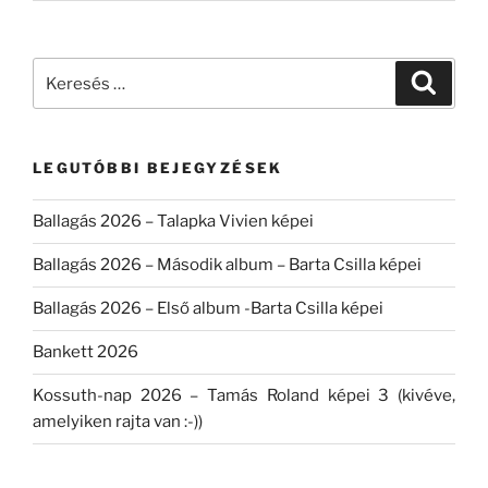
Keresés
Keresé
a
következő
kifejezésre:
LEGUTÓBBI BEJEGYZÉSEK
Ballagás 2026 – Talapka Vivien képei
Ballagás 2026 – Második album – Barta Csilla képei
Ballagás 2026 – Első album -Barta Csilla képei
Bankett 2026
Kossuth-nap 2026 – Tamás Roland képei 3 (kivéve,
amelyiken rajta van :-))