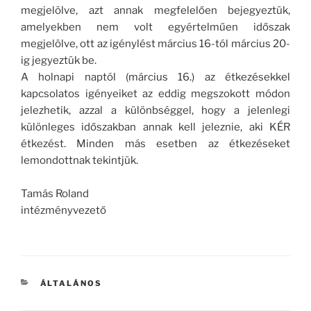
megjelölve, azt annak megfelelően bejegyeztük,
amelyekben nem volt egyértelműen időszak
megjelölve, ott az igénylést március 16-tól március 20-
ig jegyeztük be.
A holnapi naptól (március 16.) az étkezésekkel
kapcsolatos igényeiket az eddig megszokott módon
jelezhetik, azzal a különbséggel, hogy a jelenlegi
különleges időszakban annak kell jeleznie, aki KÉR
étkezést. Minden más esetben az étkezéseket
lemondottnak tekintjük.
Tamás Roland
intézményvezető
KATEGÓRIÁK
ÁLTALÁNOS