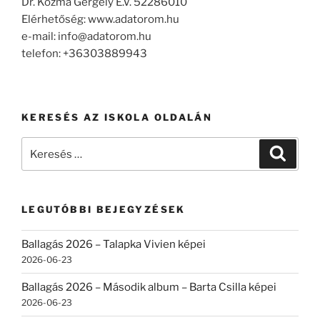
Dr. Kozma Gergely E.V. 52286010
Elérhetőség: www.adatorom.hu
e-mail: info@adatorom.hu
telefon: +36303889943
KERESÉS AZ ISKOLA OLDALÁN
Keresés
Keresé
a
következő
kifejezésre:
LEGUTÓBBI BEJEGYZÉSEK
Ballagás 2026 – Talapka Vivien képei
2026-06-23
Ballagás 2026 – Második album – Barta Csilla képei
2026-06-23