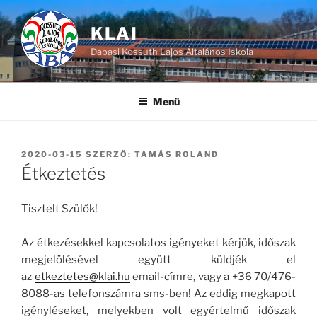
Tartalomhoz
KLAI
Dabasi Kossuth Lajos Általános Iskola
Menü
BEKÜLDVE:
2020-03-15
SZERZŐ:
TAMÁS ROLAND
Étkeztetés
Tisztelt Szülők!
Az étkezésekkel kapcsolatos igényeket kérjük, időszak
megjelölésével együtt küldjék el
az
etkeztetes@klai.hu
email-címre, vagy a +36 70/476-
8088-as telefonszámra sms-ben! Az eddig megkapott
igényléseket, melyekben volt egyértelmű időszak